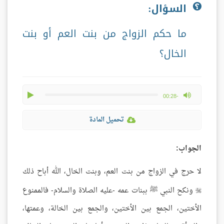
السؤال:
ما حكم الزواج من بنت العم أو بنت
الخال؟
play
max volume
-00:28
تحميل المادة
الجواب:
لا حرج في الزواج من بنت العم، وبنت الخال، الله أباح ذلك
ونكح النبي ﷺ ببنات عمه -عليه الصلاة والسلام- فالممنوع

الأختين، الجمع بين الأختين، والجمع بين الخالة، وعمتها،