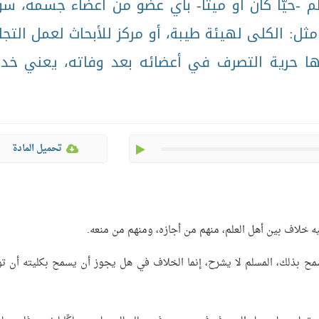
-حيًّا كان أو ميتًا- بأي عضو من أعضاء جسمه، سو
ل: الكلى لهيئة طيبة، أو مركز للأبحاث لعمل التجا
ها حرية التصرف في أعضائه بعد وفاته، يعني خد
play
تحميل المادة
يه خلاف بين أهل العلم، منهم من أجازه، ومنهم من منعه.
يسمح بذلك، المسلم لا يشرح، إنما الخلاف في هل يجوز أن يسمح بكليته أن ت