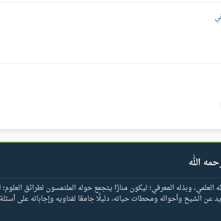
قي
حمه الله
العلمي، وبذله المعرفي؛ ليكون منارًا يتجمع حوله الملتمسون لطرائق العلوم؛ ا
يد عن الشيخ وأحواله ومحطات حياته، دليلًا جامعًا لفتاويه وإجاباته على أسئلة