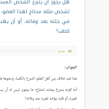
هل يجوز أن يتبرع الشخص المسلم 
لشخص مثله محتاج لهذا العضو، مث
في جثته بعد وفاته، أو أن يهب
للطب؟
max volume
-01:06
الجواب:
هذا فيه خلاف بين أهل العلم، التبرع بالكلية، ونحوها ف
أما كونه يتبرع بجثته لتشرَّح؛ ما يجوز، ليس له أن 
لغيره، أو قلبه يؤخذ لغيره عند وفاته؟