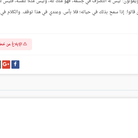
ويقولون: ليس له التصرف في جسمه، فهو ملك لله، وليس ملكًا لنفسه، فليس له
ن قالوا: إذا سمح بذلك في حياته؛ فلا بأس. وعندي في هذا توقف. والكلام في 
الإبلاغ عن خط
شارك
شا
على
عل
فيسبوك
غو
بل