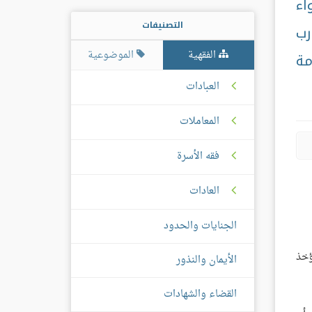
اء
التصنيفات
رب
الفقهية
الموضوعية
مة
العبادات
المعاملات
فقه الأسرة
العادات
الجنايات والحدود
ؤخذ
الأيمان والنذور
القضاء والشهادات