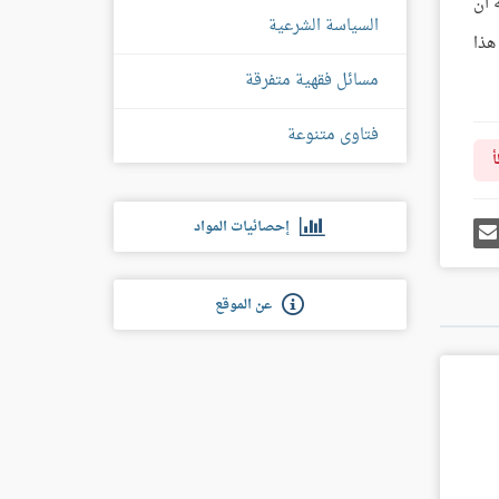
 أن
السياسة الشرعية
هذا
مسائل فقهية متفرقة
فتاوى متنوعة
أ
رك
إرسل
إحصائيات المواد
ى
إيميل
غل
س
عن الموقع