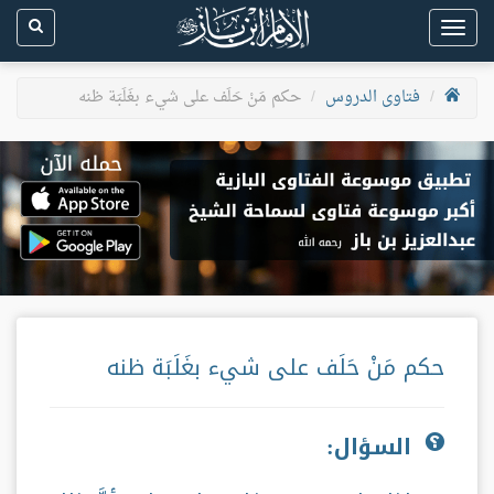
Toggle
navigation
فتاوى الدروس
حكم مَنْ حَلَف على شيء بغَلَبَة ظنه
حكم مَنْ حَلَف على شيء بغَلَبَة ظنه
السؤال: