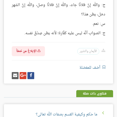
ج: والله إنَّ فلانًا جاء، والله إنَّ فلانًا وصل، والله إنَّ الشهر
دخل، يظن هذا؟
س: نعم.
ج: الصواب أنَّه ليس عليه كفَّارة؛ لأنه يظن صِدْقَ نفسه.
الإبلاغ عن خطأ
الأيمان والنذور
أضف للمفضلة
شارك
شارك
إرسل
على
على
إيميل
فيسبوك
غوغل
بلس
فتاوى ذات صلة
ما حكم وكيفية القسم بصفات الله تعالى؟