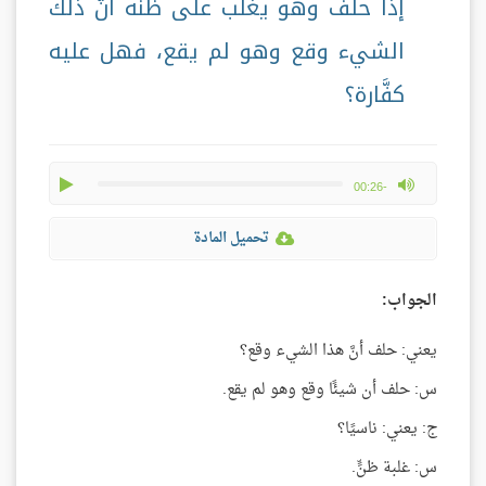
إذا حلف وهو يغلب على ظنه أنَّ ذلك
الشيء وقع وهو لم يقع، فهل عليه
كفَّارة؟
play
max volume
-00:26
تحميل المادة
الجواب:
يعني: حلف أنَّ هذا الشيء وقع؟
س: حلف أن شيئًا وقع وهو لم يقع.
ج: يعني: ناسيًا؟
س: غلبة ظنٍّ.