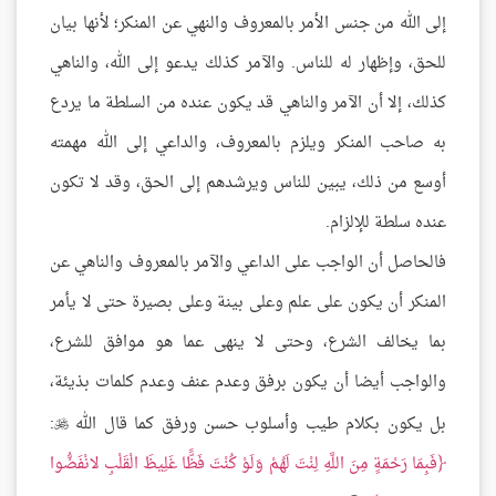
إلى الله من جنس الأمر بالمعروف والنهي عن المنكر؛ لأنها بيان
للحق، وإظهار له للناس. والآمر كذلك يدعو إلى الله، والناهي
كذلك، إلا أن الآمر والناهي قد يكون عنده من السلطة ما يردع
به صاحب المنكر ويلزم بالمعروف، والداعي إلى الله مهمته
أوسع من ذلك، يبين للناس ويرشدهم إلى الحق، وقد لا تكون
عنده سلطة للإلزام.
فالحاصل أن الواجب على الداعي والآمر بالمعروف والناهي عن
المنكر أن يكون على علم وعلى بينة وعلى بصيرة حتى لا يأمر
بما يخالف الشرع، وحتى لا ينهى عما هو موافق للشرع،
والواجب أيضا أن يكون برفق وعدم عنف وعدم كلمات بذيئة،
بل يكون بكلام طيب وأسلوب حسن ورفق كما قال الله
:

فَبِمَا رَحْمَةٍ مِنَ اللَّهِ لِنْتَ لَهُمْ وَلَوْ كُنْتَ فَظًّا غَلِيظَ الْقَلْبِ لانْفَضُّوا