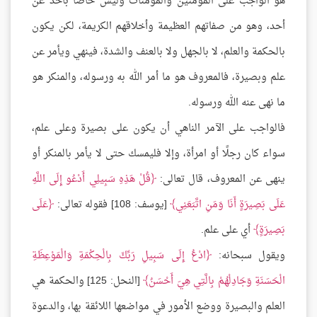
هو الواجب على المؤمنين والمؤمنات وليس خاصًا بأحد عن
أحد، وهو من صفاتهم العظيمة وأخلاقهم الكريمة، لكن يكون
بالحكمة والعلم، لا بالجهل ولا بالعنف والشدة، فينهي ويأمر عن
علم وبصيرة، فالمعروف هو ما أمر الله به ورسوله، والمنكر هو
ما نهى عنه الله ورسوله.
فالواجب على الآمر الناهي أن يكون على بصيرة وعلى علم،
سواء كان رجلًا أو امرأة، وإلا فليمسك حتى لا يأمر بالمنكر أو
ينهى عن المعروف، قال تعالى:
قُلْ هَذِهِ سَبِيلِي أَدْعُو إِلَى اللَّهِ
عَلَى بَصِيرَةٍ أَنَا وَمَنِ اتَّبَعَنِي
[يوسف: 108] فقوله تعالى:
عَلَى
بَصِيرَةٍ
أي على علم.
ويقول سبحانه:
ادْعُ إِلَى سَبِيلِ رَبِّكَ بِالْحِكْمَةِ وَالْمَوْعِظَةِ
الْحَسَنَةِ وَجَادِلْهُمْ بِالَّتِي هِيَ أَحْسَنُ
[النحل: 125] والحكمة هي
العلم والبصيرة ووضع الأمور في مواضعها اللائقة بها، والدعوة