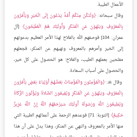
الأعمال الطيبة.
وقال سبحانه:
وَلْتَكُنْ مِنْكُمْ أُمَّةٌ يَدْعُونَ إِلَى الْخَيْرِ وَيَأْمُرُونَ
بِالْمَعْرُوفِ وَيَنْهَوْنَ عَنِ الْمُنْكَرِ وَأُولَئِكَ هُمُ الْمُفْلِحُونَ
[آل
عمران: 104] فوصفهم الله بالفلاح لهذا الأمر العظيم بدعوتهم
إلى الخير وأمرهم بالمعروف ونهيهم عن المنكر، فجعلهم
مفلحين بعملهم الطيب، والفلاح: هو الحصول على كل خير،
والحصول على أسباب السعادة.
وقال
:
وَالْمُؤْمِنُونَ وَالْمُؤْمِنَاتُ بَعْضُهُمْ أَوْلِيَاءُ بَعْضٍ يَأْمُرُونَ

بِالْمَعْرُوفِ وَيَنْهَوْنَ عَنِ الْمُنْكَرِ وَيُقِيمُونَ الصَّلاةَ وَيُؤْتُونَ الزَّكَاةَ
وَيُطِيعُونَ اللَّهَ وَرَسُولَهُ أُولَئِكَ سَيَرْحَمُهُمُ اللَّهُ إِنَّ اللَّهَ عَزِيزٌ
حَكِيمٌ
[التوبة: 71] فوعدهم الرحمة على أعمالهم الطيبة التي
منها الأمر بالمعروف والنهي عن المنكر، وهذا يدل على أن هذا