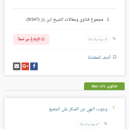
مجموع فتاوى ومقالات الشيخ ابن باز (9/347).
الإبلاغ عن خطأ
الدعوة والدعاة
أضف للمفضلة
شارك
شارك
إرسل
على
على
إيميل
فيسبوك
غوغل
بلس
فتاوى ذات صلة
وجوب النهي عن المنكر على الجميع
الدعوة والدعاة