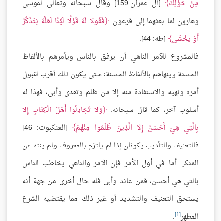
مِنْ حَوْلِكَ
[آل عمران:159] وقال سبحانه وتعالى لموسى
وهارون لما بعثهما إلى فرعون:
فَقُولا لَهُ قَوْلًا لَيِّنًا لَعَلَّهُ يَتَذَكَّرُ
أَوْ يَخْشَى
[طه: 44].
فالمشروع للآمر الناهي أن يرفق بالناس ويأمرهم بالألفاظ
الحسنة وينهاهم بالألفاظ الحسنة؛ حتى يكون ذلك أقرب لقبول
أمره ونهيه والاستفادة منه إلا من ظلم وتعدى وأبى، فهذا له
أسلوب آخر، كما قال سبحانه:
وَلا تُجَادِلُوا أَهْلَ الْكِتَابِ إِلا
بِالَّتِي هِيَ أَحْسَنُ إِلا الَّذِينَ ظَلَمُوا مِنْهُمْ
[العنكبوت: 46]
فالتعنيف والتأديب يكونان إذا لم يلتزم بالمعروف ولم ينته عن
المنكر. أما في أول الأمر فإن الآمر والناهي يخاطب الناس
بالتي هي أحسن، فمن عاند وأبى فله حال أخرى من جهة أنه
يستحق التعنيف والتشديد أو غير ذلك مما يقتضيه الشرع
[1]
المطهر
.