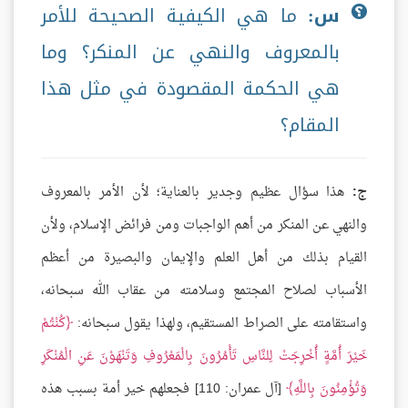
س:
ما هي الكيفية الصحيحة للأمر
بالمعروف والنهي عن المنكر؟ وما
هي الحكمة المقصودة في مثل هذا
المقام؟
ج:
هذا سؤال عظيم وجدير بالعناية؛ لأن الأمر بالمعروف
والنهي عن المنكر من أهم الواجبات ومن فرائض الإسلام، ولأن
القيام بذلك من أهل العلم والإيمان والبصيرة من أعظم
الأسباب لصلاح المجتمع وسلامته من عقاب الله سبحانه،
واستقامته على الصراط المستقيم، ولهذا يقول سبحانه:
كُنْتُمْ
خَيْرَ أُمَّةٍ أُخْرِجَتْ لِلنَّاسِ تَأْمُرُونَ بِالْمَعْرُوفِ وَتَنْهَوْنَ عَنِ الْمُنْكَرِ
وَتُؤْمِنُونَ بِاللَّهِ
[آل عمران: 110] فجعلهم خير أمة بسبب هذه