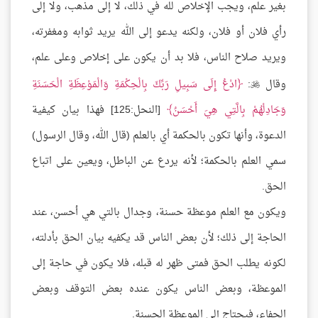
بغير علم، ويجب الإخلاص لله في ذلك، لا إلى مذهب، ولا إلى
رأي فلان أو فلان، ولكنه يدعو إلى الله يريد ثوابه ومغفرته،
ويريد صلاح الناس، فلا بد أن يكون على إخلاص وعلى علم،
وقال
:
ادْعُ إِلَى سَبِيلِ رَبِّكَ بِالْحِكْمَةِ وَالْمَوْعِظَةِ الْحَسَنَةِ

وَجَادِلْهُمْ بِالَّتِي هِيَ أَحْسَنُ
[النحل:125] فهذا بيان كيفية
الدعوة، وأنها تكون بالحكمة أي بالعلم (قال الله، وقال الرسول)
سمي العلم بالحكمة؛ لأنه يردع عن الباطل، ويعين على اتباع
الحق.
ويكون مع العلم موعظة حسنة، وجدال بالتي هي أحسن، عند
الحاجة إلى ذلك؛ لأن بعض الناس قد يكفيه بيان الحق بأدلته،
لكونه يطلب الحق فمتى ظهر له قبله، فلا يكون في حاجة إلى
الموعظة، وبعض الناس يكون عنده بعض التوقف وبعض
الجفاء، فيحتاج إلى الموعظة الحسنة.