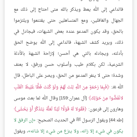
فالداعي إلى الله يعظ ويذكر بالله متى احتاج إلى ذلك مع
الجهال والغافلين، ومع المتساهلين حتى يقتنعوا ويلتزموا
بالحق، وقد يكون المدعو عنده بعض الشبهات، فيجادل في
ذلك، ويريد كشف الشبهة، فالداعي إلى الله يوضح الحق
بأدلته، ويجادله بالتي هي أحسن؛ لإزاحة الشبهة بالأدلة
الشرعية، لكن بكلام طيب وأسلوب حسن ورفق، لا بعنف
وشدة؛ حتى لا ينفر المدعو من الحق، ويصر على الباطل، قال
الله
:
فَبِمَا رَحْمَةٍ مِنَ اللَّهِ لِنْتَ لَهُمْ وَلَوْ كُنْتَ فَظًّا غَلِيظَ الْقَلْبِ

لانْفَضُّوا مِنْ حَوْلِكَ
[آل عمران:159] وقال الله لما بعث موسى
وهارون إلى فرعون:
فَقُولا لَهُ قَوْلًاا لَيِّنًا لَعَلَّهُ يَتَذَكَّرُ أَوْ يَخْشَى
[طه:44] ويقول الرسول ﷺ في الحديث الصحيح:
إن الرفق لا
يكون في شيء إلا زانه، ولا ينزع من شيء إلا شانه
، ويقول