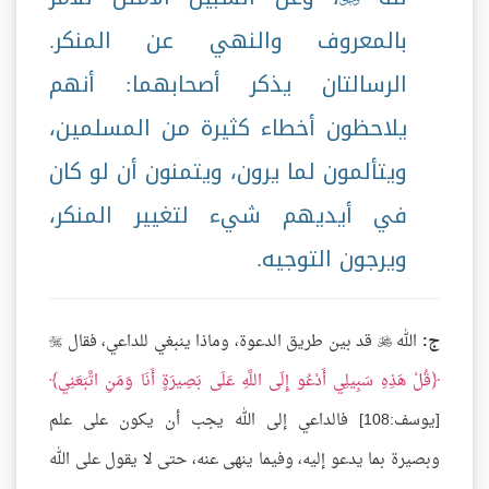
بالمعروف والنهي عن المنكر.
الرسالتان يذكر أصحابهما: أنهم
يلاحظون أخطاء كثيرة من المسلمين،
ويتألمون لما يرون، ويتمنون أن لو كان
في أيديهم شيء لتغيير المنكر،
ويرجون التوجيه.
ج:
الله
قد بين طريق الدعوة، وماذا ينبغي للداعي، فقال


قُلْ هَذِهِ سَبِيلِي أَدْعُو إِلَى اللَّهِ عَلَى بَصِيرَةٍ أَنَا وَمَنِ اتَّبَعَنِي
[يوسف:108] فالداعي إلى الله يجب أن يكون على علم
وبصيرة بما يدعو إليه، وفيما ينهى عنه، حتى لا يقول على الله