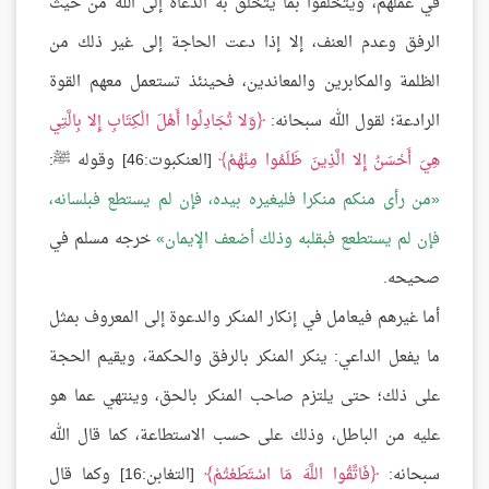
في عملهم، ويتخلقوا بما يتخلق به الدعاة إلى الله من حيث
الرفق وعدم العنف، إلا إذا دعت الحاجة إلى غير ذلك من
الظلمة والمكابرين والمعاندين، فحينئذ تستعمل معهم القوة
الرادعة؛ لقول الله سبحانه:
وَلا تُجَادِلُوا أَهْلَ الْكِتَابِ إِلا بِالَّتِي
هِيَ أَحْسَنُ إِلا الَّذِينَ ظَلَمُوا مِنْهُمْ
[العنكبوت:46] وقوله ﷺ:
من رأى منكم منكرا فليغيره بيده، فإن لم يستطع فبلسانه،
فإن لم يستطعع فبقلبه وذلك أضعف الإيمان
خرجه مسلم في
صحيحه.
أما غيرهم فيعامل في إنكار المنكر والدعوة إلى المعروف بمثل
ما يفعل الداعي: ينكر المنكر بالرفق والحكمة، ويقيم الحجة
على ذلك؛ حتى يلتزم صاحب المنكر بالحق، وينتهي عما هو
عليه من الباطل، وذلك على حسب الاستطاعة، كما قال الله
سبحانه:
فَاتَّقُوا اللَّهَ مَا اسْتَطَعْتُمْ
[التغابن:16] وكما قال