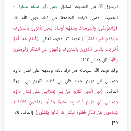
الرسول ﷺ في الحديث السابق:
من رأى منكم منكرا...
الحديث. ومن الآيات الجامعة في ذلك قول الله
:

وَالْمُؤْمِنُونَ وَالْمُؤْمِنَاتُ بَعْضُهُمْ أَوْلِيَاءُ بَعْضٍ يَأْمُرُونَ بِالْمَعْرُوفِ
وَيَنْهَوْنََ عَنِ الْمُنْكَرِ
[التوبة:71] وقوله تعالى:
كُنْتُمْ خَيْرَ أُمَّةٍ
أُخْرِجَتْ لِلنَّاسِ تَأْمُرُونَ بِالْمَعْرُوفِ وَتَنْهَوْنَ عَنِِ الْمُنْكَرِ وَتُؤْمِنُونَ
بِاللَّهِ
[آل عمران:110].
وقد توعد الله سبحانه من ترك ذلك، ولعنهم على لسان داود
وعيسى ابن مريم، حيث قال في كتابه الكريم في سورة
المائدة:
لُعِنَ الَّذِينَ كَفَرُوا مِنْ بَنِي إِسْرَائِيلَ عَلَى لِسَانِ دَاوُدَ
وَعِيسَى ابْنِ مَرْيَمَ ذَلِكَ بِمَا عَصَوْا وَكَانُوا يَعْتَدُونَ كَانُوا لا
يَتَنَاهَوْنَ عَنْ مُنْكَرٍ فَعَلُوهُ لَبِئْسَ مَا كَانُوا يَفْعَلُونَ
[المائدة:78-
79].