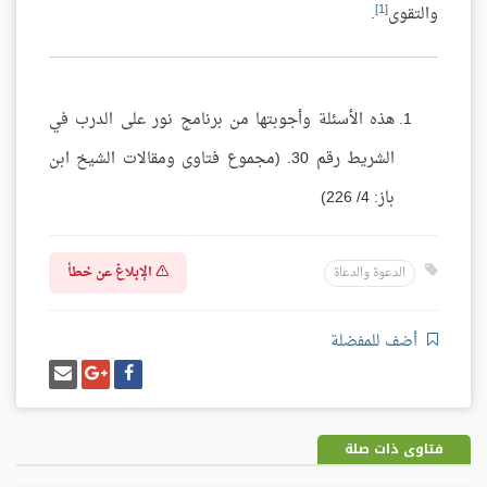
[1]
والتقوى
.
هذه الأسئلة وأجوبتها من برنامج نور على الدرب في
الشريط رقم 30. (مجموع فتاوى ومقالات الشيخ ابن
باز: 4/ 226)
الإبلاغ عن خطأ
الدعوة والدعاة
أضف للمفضلة
شارك
شارك
إرسل
على
على
إيميل
فيسبوك
غوغل
بلس
فتاوى ذات صلة