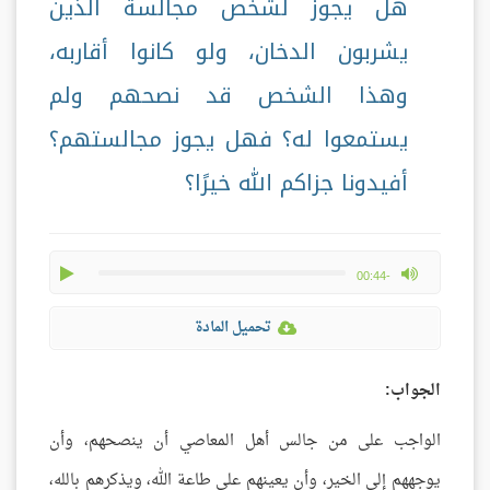
هل يجوز لشخص مجالسة الذين
يشربون الدخان، ولو كانوا أقاربه،
وهذا الشخص قد نصحهم ولم
يستمعوا له؟ فهل يجوز مجالستهم؟
أفيدونا جزاكم الله خيرًا؟
play
max volume
-00:44
تحميل المادة
الجواب:
الواجب على من جالس أهل المعاصي أن ينصحهم، وأن
يوجههم إلى الخير، وأن يعينهم على طاعة الله، ويذكرهم بالله،