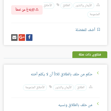
الأيمان والنذور
الطلاق
الأخلاق
الإبلاغ عن خطأ
المذمومة
أضف للمفضلة
شارك
شارك
إرسل
على
على
إيميل
فيسبوك
غوغل
بلس
فتاوى ذات صلة
حكم من حلف بالطلاق ثلاثاً أن لا يكلم أخته
الطلاق
الأيمان والنذور
الأخلاق المذمومة
من حلف بالطلاق ونسيه