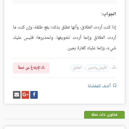
الجواب:
إذا كنت أردت الطلاق، وأنها تطلق بذلك؛ يقع طلقة، وإن كنت ما
أردت الطلاق وإنما أردت تخويفها، وتحذيرها؛ فليس عليك
شيء، وإنما عليك كفارة يمين.
الإبلاغ عن خطأ
الأيمان والنذور
الطلاق
أضف للمفضلة
شارك
شارك
إرسل
على
على
إيميل
فيسبوك
غوغل
بلس
فتاوى ذات صلة