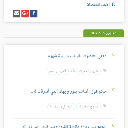
أضف للمفضلة
شارك
شارك
إرسل
على
على
إيميل
فيسبوك
غوغل
بلس
فتاوى ذات صلة
معنى: «نصرت بالرعب مسيرة شهر»
شروح الحديث
الجهاد والسير
حكم قول: أسألك بنور وجهك الذي أشرقت له..
شروح الحديث
التوسل والشفاعة
الجمع بين زيارة عائشة القبور وبين النهي عن زيارتها