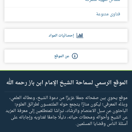
فتاوى متنوعة
إحصائيات المواد
عن الموقع
الموقع الرسمي لسماحة الشيخ الإمام ابن باز رحمه الله
موقع يحوي بين صفحاته جمعًا غزيرًا من دعوة الشيخ، وعطائه العلمي،
وبذله المعرفي؛ ليكون منارًا يتجمع حوله الملتمسون لطرائق العلوم؛
الباحثون عن سبل الاعتصام والرشاد، نبراسًا للمتطلعين إلى معرفة المزيد
عن الشيخ وأحواله ومحطات حياته، دليلًا جامعًا لفتاويه وإجاباته على
أسئلة الناس وقضايا المسلمين.