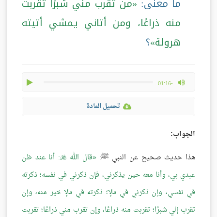
ما معنى:
من تقرب مني شبرًا تقربت
منه ذراعًا، ومن أتاني يمشي أتيته
هرولة
؟
play
max volume
-01:16
تحميل المادة
الجواب:
هذا حديث صحيح عن النبي ﷺ:
قال الله
: أنا عند ظن

عبدي بي، وأنا معه حين يذكرني، فإن ذكرني في نفسه؛ ذكرته
في نفسي، وإن ذكرني في ملإ؛ ذكرته في ملإ خير منه، وإن
تقرب إلي شبرًا؛ تقربت منه ذراعًا، وإن تقرب مني ذراعًا؛ تقربت