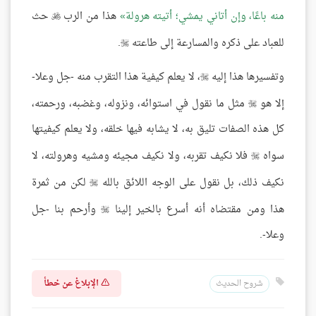
منه باعًا، وإن أتاني يمشي؛ أتيته هرولة
هذا من الرب
حث

للعباد على ذكره والمسارعة إلى طاعته
.

وتفسيرها هذا إليه
، لا يعلم كيفية هذا التقرب منه -جل وعلا-

إلا هو
مثل ما نقول في استوائه، ونزوله، وغضبه، ورحمته،

كل هذه الصفات تليق به، لا يشابه فيها خلقه، ولا يعلم كيفيتها
سواه
فلا نكيف تقربه، ولا نكيف مجيئه ومشيه وهرولته، لا

نكيف ذلك، بل نقول على الوجه اللائق بالله
لكن من ثمرة

هذا ومن مقتضاه أنه أسرع بالخير إلينا
وأرحم بنا -جل

وعلا-.
الإبلاغ عن خطأ
شروح الحديث