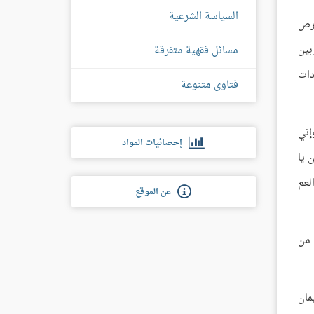
السياسة الشرعية
حرص
بين
مسائل فقهية متفرقة
دات
فتاوى متنوعة
إني
إحصائيات المواد
 يا
لعم
عن الموقع
 من
مان