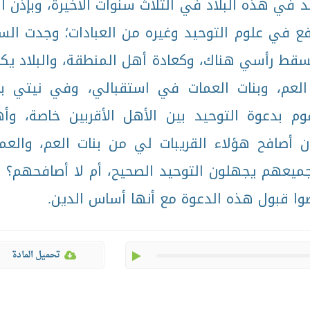
يد في هذه البلاد في الثلاث سنوات الأخيرة، وبإذن ال
افع في علوم التوحيد وغيره من العبادات؛ وجدت الس
ومسقط رأسي هناك، وكعادة أهل المنطقة، والبلاد يك
ت العم، وبنات العمات في استقبالي، وفي نيتي ب
م بدعوة التوحيد بين الأهل الأقربين خاصة، وأ
 أصافح هؤلاء القريبات لي من بنات العم، والعم
جميعهم يجهلون التوحيد الصحيح، أم لا أصافحهم؟ 
ا قبول هذه الدعوة مع أنها أساس الدين.
play
تحميل المادة