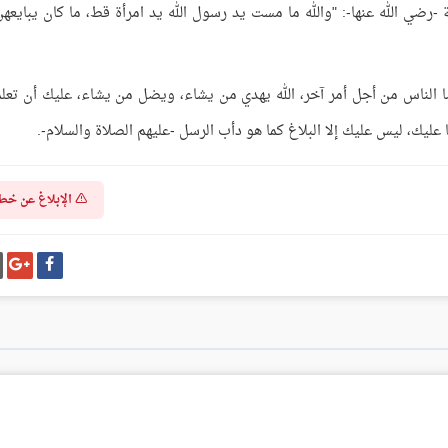
رضي الله عنها-: "والله ما مست يد رسول الله يد امرأة قط، ما كان يبايعهن 
 الناس من أجل أمر آخر، الله يهدي من يشاء، ويضل من يشاء، عليك أن تعلم
ا عليك، ليس عليك إلا البلاغ كما هو دأب الرسل -عليهم الصلاة والسلام-.
الإبلاغ عن خط
شارك
شا
على
عل
فيسبوك
غو
بل