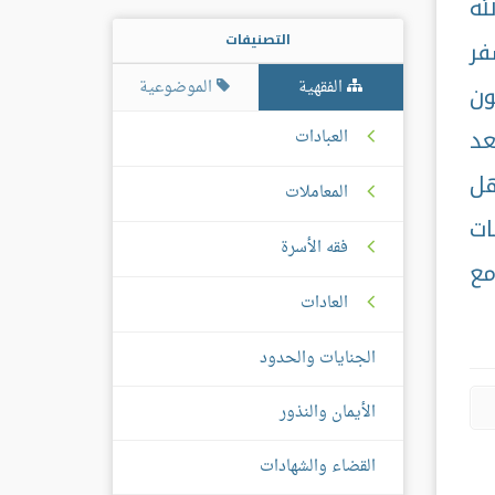
له
التصنيفات
فر
الفقهية
الموضوعية
ون
عد
العبادات
هل
المعاملات
ات
فقه الأسرة
مع
العادات
الجنايات والحدود
الأيمان والنذور
القضاء والشهادات