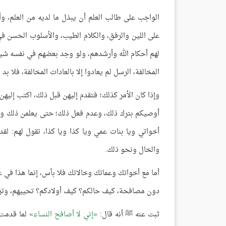
الواجب على طالب العلم أن يبذل ما لديه من العلم، و
على اللين والرفق، والكلام الطيب، والأسلوب الحسن في 
لهم أحكام الله وأرشدهم، ولو وجد بعضهم في نفسه شيئًا
المخالفة، الرسل لم يعادوا إلا بالعادات المخالفة، فلا بد
وإذا كان الأمر كذلك؛ فتقدم إليهن قبل ذلك، اكتب إليهن 
أوصيكم بترك ذلك، وعدم فعل ذلك؛ حتى يعلمن ذلك وأنت 
أخواتي ويا بنات عمي ويا كذا ويا كذا، تقول لهم: لق
والخال ونحو ذلك.
أما مع أخواتك وعماتك وخالاتك فلا بأس، إنما هذا في غ
دون مصافحة، كيف حالكم؟ كيف أولادكم؟ تحييهم، وت
ثبت عنه ﷺ أنه قال:
إني لا أصافح النساء
لما قدمت 