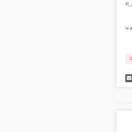
إلا
 ما
أ
رك
إرسل
ى
إيميل
غل
س