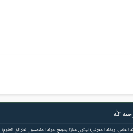
حمه الله
العلمي، وبذله المعرفي؛ ليكون منارًا يتجمع حوله الملتمسون لطرائق العلوم؛ ا