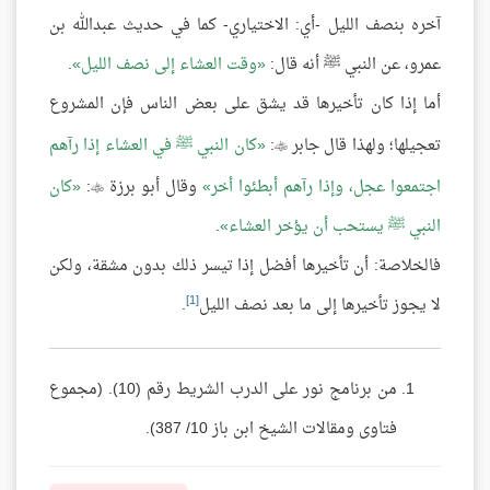
آخره بنصف الليل -أي: الاختياري- كما في حديث عبدالله بن
عمرو، عن النبي ﷺ أنه قال:
وقت العشاء إلى نصف الليل
.
أما إذا كان تأخيرها قد يشق على بعض الناس فإن المشروع
تعجيلها؛ ولهذا قال جابر
:
كان النبي ﷺ في العشاء إذا رآهم

اجتمعوا عجل، وإذا رآهم أبطئوا أخر
وقال أبو برزة
:
كان

النبي ﷺ يستحب أن يؤخر العشاء
.
فالخلاصة: أن تأخيرها أفضل إذا تيسر ذلك بدون مشقة، ولكن
[1]
لا يجوز تأخيرها إلى ما بعد نصف الليل
.
من برنامج نور على الدرب الشريط رقم (10). (مجموع
فتاوى ومقالات الشيخ ابن باز 10/ 387).