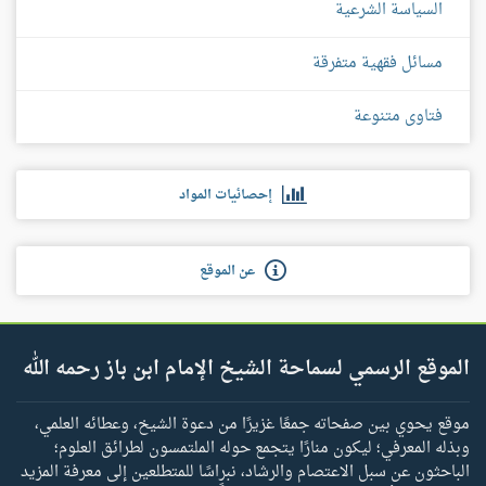
السياسة الشرعية
مسائل فقهية متفرقة
فتاوى متنوعة
إحصائيات المواد
عن الموقع
الموقع الرسمي لسماحة الشيخ الإمام ابن باز رحمه الله
موقع يحوي بين صفحاته جمعًا غزيرًا من دعوة الشيخ، وعطائه العلمي،
وبذله المعرفي؛ ليكون منارًا يتجمع حوله الملتمسون لطرائق العلوم؛
الباحثون عن سبل الاعتصام والرشاد، نبراسًا للمتطلعين إلى معرفة المزيد