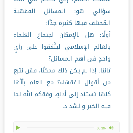
سؤالي هو: المسائل الفقهية
المُختلف فيها كثيرة جدًّا:
أولًا: هل بالإمكان اجتماع العلماء
بالعالم الإسلامي ليتَّفقوا على رأيٍ
واحدٍ في أهم المسائل؟
ثانيًا: إذا لم يكن ذلك ممكنًا، فمَن نتبع
من أقوال الفقهاء؟ مع العلم بأنَّها
كلها تستند إلى أدلةٍ، وفقكم الله لما
فيه الخير والسَّداد.
play
max volume
-03:30