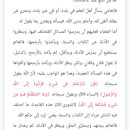
أما مَن تتبع عند الاختلاف؟
فالعامي يسأل أهلَ العلم في بلده، أو في غير بلده، يتحرى مَن
يظنّه أتقى لله، وأعلم بدين الله، فيسأله ويقترن بما يقول له.
أما العلماء فعليهم أن يدرسوا المسائل المُختلف فيها، وينظروا
في الأدلة من الكتاب والسنة، ويأخذوا بأرجحها، فالعالم
يستطيع أن يدرس الأدلة، ويتأمَّل، ثم يأخذ بالأرجح، بالدليل،
لا بقول فلانٍ وفلانٍ، ولكن ينظر الأدلة، ويأخذ بأرجحها وأقواها
في هذه المسألة المعينة، وهذا هو الواجب عليه؛ لأنَّ الله يقول
سبحانه:
فَإِنْ تَنَازَعْتُمْ فِي شَيْءٍ فَرُدُّوهُ إِلَى اللَّهِ
وَالرَّسُولِ
[النساء:59]، ويقول سبحانه:
وَمَا اخْتَلَفْتُمْ فِيهِ مِنْ
شَيْءٍ فَحُكْمُهُ إِلَى اللَّهِ
[الشورى:10]، هذه القاعدة، ما اختلف
فيه الناسُ مردّه إلى الكتاب والسنة، يعني: يُرد إلى حكم الله.
فالعالم يجتهد ويتحرَّى الحقّ، وينظر في الأدلة، ثم يختار ما