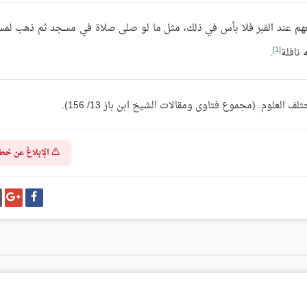
عهم عند القبر فلا بأس في ذلك، مثل ما لو صلى صلاة في مسجد ثم ذهب لم
[1]
نافلة
.
علوم. (مجموع فتاوى ومقالات الشيخ ابن باز 13/ 156).
الإبلاغ عن خط
شارك
شا
على
عل
فيسبوك
غو
بل