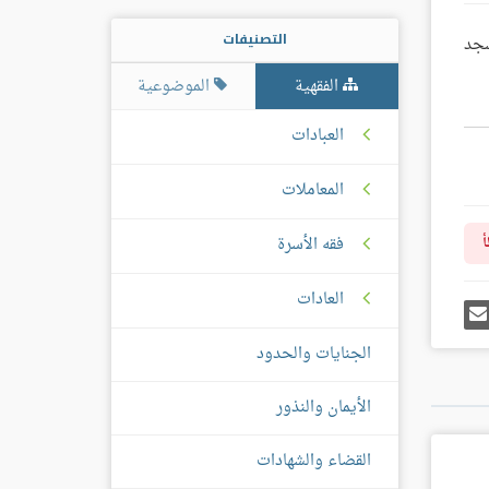
التصنيفات
سجد
الفقهية
الموضوعية
العبادات
المعاملات
فقه الأسرة
أ
العادات
رك
إرسل
ى
إيميل
غل
الجنايات والحدود
س
الأيمان والنذور
القضاء والشهادات