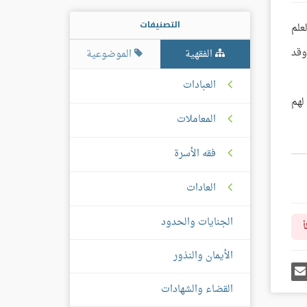
التصنيفات
علم
وقد
الفقهية
الموضوعية
العبادات
لهم
المعاملات
فقه الأسرة
العادات
الجنايات والحدود
أ
الأيمان والنذور
رك
إرسل
ى
إيميل
غل
القضاء والشهادات
س