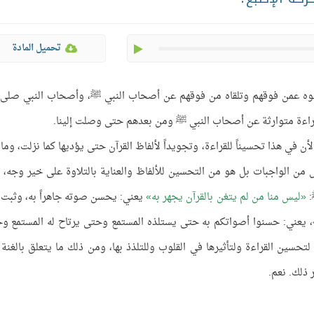
play
تحميل المادة
لقوه عمن فوقهم وتلقاه من فوقهم عن أصحاب النبي ﷺ، وأصحاب النبي صلى ا
 قراءة متوارثة عن أصحاب النبي ﷺ ومن بعدهم حتى وصلت إلينا.
ن في هذا تحسيناً للقراءة، وتجويداً لألفاظ القرآن حتى يؤديها كما نزلت، وما 
من الواجبات بل هو من التحسين للألفاظ والعناية بالتلاوة على خير وجه، 
:
ليس منا من لم يتغن بالقرآن يجهر به
يعني: يحسن صوته جاهراً به، وثبت 
، يعني: حسنوا أصواتكم به حتى يستلذه المستمع وحتى يرتاح له المستمع و
تحسين القراءة ولتأثيرها في القلوب وللتلذذ بها، ومن ذلك ما يتعلق بالغنة 
 ذلك. نعم.