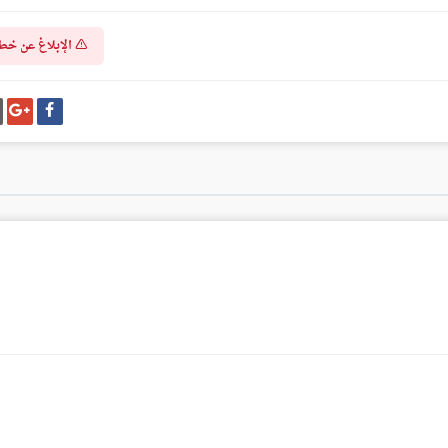
الإبلاغ عن خط
شارك
شا
على
عل
فيسبوك
غو
بل