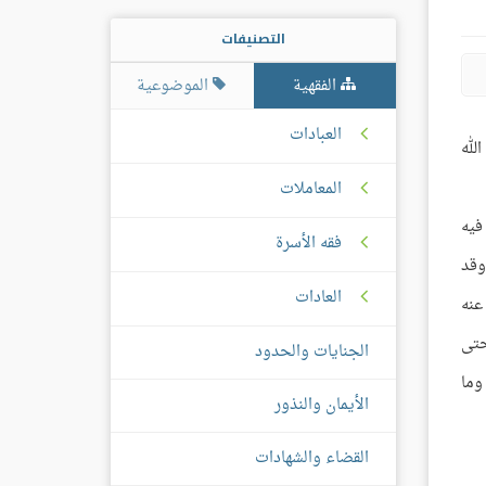
التصنيفات
الفقهية
الموضوعية
العبادات
لله
المعاملات
فيه
فقه الأسرة
وقد
العادات
عنه
حتى
الجنايات والحدود
وما
الأيمان والنذور
القضاء والشهادات