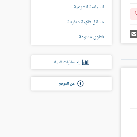
السياسة الشرعية
أ
مسائل فقهية متفرقة
رك
إرسل
فتاوى متنوعة
ى
إيميل
غل
س
إحصائيات المواد
عن الموقع