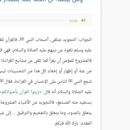
max volume
-01:55
الجواب: التجويد متلقى، أصحاب النبي ﷺ، فالقرآن ت
عليه وسلم تلقوه عن نبيهم عليه الصلاة والسلام، فهي
فالمشروع للمؤمن أن يقرأ كما تلقى عن مشايخ القراءة؛ لأ
من غنة أو إظهار أو إخفاء كل هذا من التحسينات ليس 
شجع النبي ﷺ الناس على الإحسان في القراءة، فقال ﷺ
عليه الصلاة والسلام أنه قال:
زينوا القرآن بأصواتكم
يستفيد منه المستمع، فالتجويد من الأشياء المشروعة ل
يتعلق بالمدود، وما يتعلق بالتفخيم والترقيق ... إلى غير
المقدم: بارك الله فيكم.