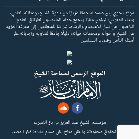
موقع يحوي بين صفحاته جمعًا غزيرًا من دعوة الشيخ، وعطائه العلمي،
وبذله المعرفي؛ ليكون منارًا يتجمع حوله الملتمسون لطرائق العلوم؛
الباحثون عن سبل الاعتصام والرشاد، نبراسًا للمتطلعين إلى معرفة المزيد
عن الشيخ وأحواله ومحطات حياته، دليلًا جامعًا لفتاويه وإجاباته على
أسئلة الناس وقضايا المسلمين.
الموقع الرسمي لسماحة الشيخ
مؤسسة الشيخ عبد العزيز بن باز الخيرية
جميع الحقوق محفوظة والنقل متاح لكل مسلم بشرط ذكر المصدر