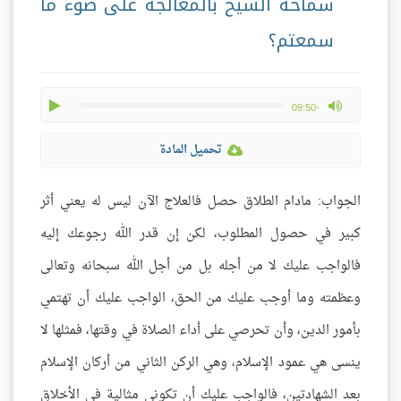
سماحة الشيخ بالمعالجة على ضوء ما
سمعتم؟
play
max volume
-09:50
تحميل المادة
الجواب: مادام الطلاق حصل فالعلاج الآن ليس له يعني أثر
كبير في حصول المطلوب، لكن إن قدر الله رجوعك إليه
فالواجب عليك لا من أجله بل من أجل الله سبحانه وتعالى
وعظمته وما أوجب عليك من الحق، الواجب عليك أن تهتمي
بأمور الدين، وأن تحرصي على أداء الصلاة في وقتها، فمثلها لا
ينسى هي عمود الإسلام، وهي الركن الثاني من أركان الإسلام
بعد الشهادتين، فالواجب عليك أن تكوني مثالية في الأخلاق