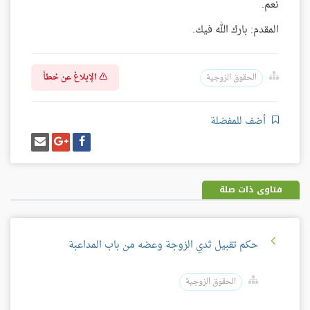
نعم.
المقدم: بارك الله فيك.
الإبلاغ عن خطأ
الحقوق الزوجية
أضف للمفضلة
شارك
شارك
إرسل
على
على
إيميل
فيسبوك
غوغل
بلس
فتاوى ذات صلة
حكم تقبيل ثدي الزوجة وعضه من باب المداعبة
الحقوق الزوجية