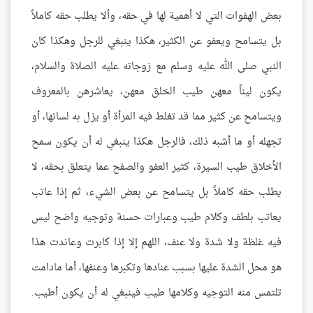
بعض الهفوات التي لا أهمية لها في حقه، وألا يطلب حقه كاملاً
بل يتسامح ويعفو عن الكثير، هكذا ينبغي للرجل وهكذا كان
النبي صلى الله عليه وسلم مع زوجاته عليه الصلاة والسلام،
يكون ليناً معهن طيب الخلق معهن، يعاشرهن بالمعروف
ويتسامح عن كثير مما قد تغلط فيه المرأة أو يزل به لسانها، أو
تجهله أو ما أشبه ذلك، فالرجل هكذا ينبغي له أن يكون سمح
الأخلاق طيب السيرة، كثير العفو والصفح عما يتعلق بحقه، لا
يطلب حقه كاملاً بل يتسامح عن بعض الشيء، ثم إذا عاتب
يعاتب بلطف وكلام طيب وعبارات حسنة وتوجيه واضح ليس
فيه غلظة ولا شدة ولا عنف، اللهم إلا إذا كابرت وعاندت هذا
هو محل الشدة عليها بسبب عنادها وتكبرها وعنفها، أما مادامت
تلتمس منه التوجيه وكلامها طيب فينبغي له أن يكون أطيب.