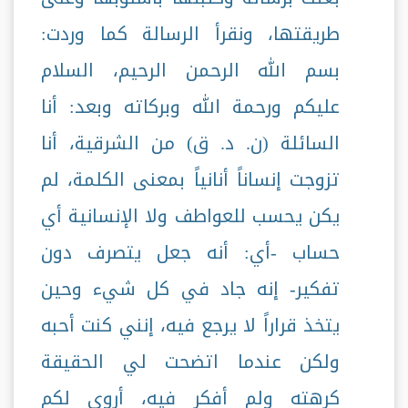
طريقتها، ونقرأ الرسالة كما وردت:
بسم الله الرحمن الرحيم، السلام
عليكم ورحمة الله وبركاته وبعد: أنا
السائلة (ن. د. ق) من الشرقية، أنا
تزوجت إنساناً أنانياً بمعنى الكلمة، لم
يكن يحسب للعواطف ولا الإنسانية أي
حساب -أي: أنه جعل يتصرف دون
تفكير- إنه جاد في كل شيء وحين
يتخذ قراراً لا يرجع فيه، إنني كنت أحبه
ولكن عندما اتضحت لي الحقيقة
كرهته ولم أفكر فيه، أروي لكم