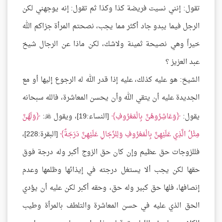
تقول: إنني نسيت فريضة كذا وكذا ثم تقول: إنه يوجهني لكن
الرجل فيما يبدو جاد أكثر مما يجب، نصحتم المرأة جزاكم الله
خيراً وهي نصيحة ثمينة ولاشك، لكن ماذا عن الرجال شيخ
عبد العزيز ؟
الشيخ: هو عليه كذلك، عليه إذا قدر الله له الرجوع إليها أو مع
الجديدة عليه أن يتقي الله وأن يحسن المعاشرة، فالله سبحانه
يقول:
وَعَاشِرُوهُنَّ بِالْمَعْرُوفِ
[النساء:19]، ويقول
:
وَلَهُنَّ

مِثْلُ الَّذِي عَلَيْهِنَّ بِالْمَعْرُوفِ وَلِلرِّجَالِ عَلَيْهِنَّ دَرَجَةٌ
[البقرة:228]،
فللزوجات حق عظيم وإن كان حق الزوج أكبر وله درجة فوق
حقها لكن يجب ألا يستغل درجته في إيذائها وظلمها وعدم
إنصافها، فلها حق كبير وله حق، وحقه أكبر لكن عليه أن يؤدي
الحق الذي عليه في حسن المعاشرة والتلطف بالمرأة وطيب