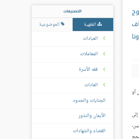
وج
التصنيفات
اف
الفقهية
الموضوعية
نا
العبادات
المعاملات
فقه الأسرة
العادات
 أو
الجنايات والحدود
إلى
الأيمان والنذور
ين،
القضاء والشهادات
لحج