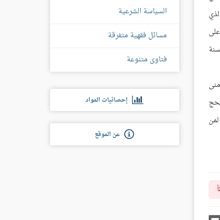
السياسة الشرعية
لذي
على
مسائل فقهية متفرقة
سنة
فتاوى متنوعة
منى
إحصائيات المواد
لحج
لمن
عن الموقع
أ
رك
إرسل