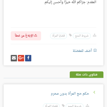
المقدم: جزاكم الله خيرًا وأحسن إليكم.
الإبلاغ عن خطأ
شروط الحج
قضايا المرأة
أضف للمفضلة
شارك
شارك
إرسل
على
على
إيميل
فيسبوك
غوغل
بلس
فتاوى ذات صلة
حكم حج المرأة بدون محرم
شروط الحج
قضايا المرأة