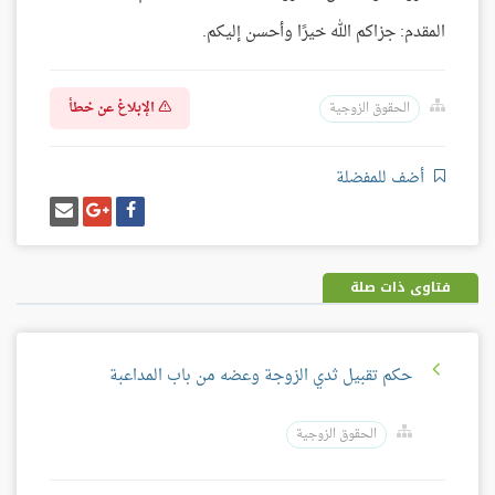
المقدم: جزاكم الله خيرًا وأحسن إليكم.
الإبلاغ عن خطأ
الحقوق الزوجية
أضف للمفضلة
شارك
شارك
إرسل
على
على
إيميل
فيسبوك
غوغل
بلس
فتاوى ذات صلة
حكم تقبيل ثدي الزوجة وعضه من باب المداعبة
الحقوق الزوجية