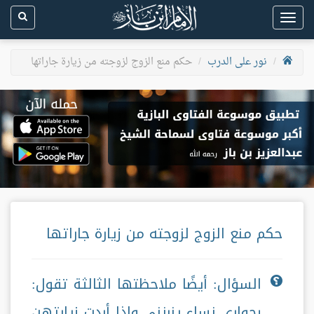
Toggle
navigation
نور على الدرب
حكم منع الزوج لزوجته من زيارة جاراتها
حكم منع الزوج لزوجته من زيارة جاراتها
السؤال: أيضًا ملاحظتها الثالثة تقول:
بجواري نساء يزرنني وإذا أردت زيارتهن