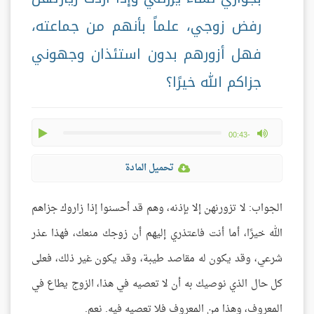
رفض زوجي، علماً بأنهم من جماعته،
فهل أزورهم بدون استئذان وجهوني
جزاكم الله خيرًا؟
play
max volume
-00:43
تحميل المادة
الجواب: لا تزورنهن إلا بإذنه، وهم قد أحسنوا إذا زاروك جزاهم
الله خيرًا، أما أنت فاعتذري إليهم أن زوجك منعك، فهذا عذر
شرعي، وقد يكون له مقاصد طيبة، وقد يكون غير ذلك، فعلى
كل حال الذي نوصيك به أن لا تعصيه في هذا، الزوج يطاع في
المعروف، وهذا من المعروف فلا تعصيه فيه. نعم.