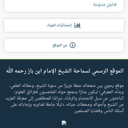
فتاوى متنوعة
إحصائيات المواد
عن الموقع
الموقع الرسمي لسماحة الشيخ الإمام ابن باز رحمه الله
موقع يحوي بين صفحاته جمعًا غزيرًا من دعوة الشيخ، وعطائه العلمي،
وبذله المعرفي؛ ليكون منارًا يتجمع حوله الملتمسون لطرائق العلوم؛
الباحثون عن سبل الاعتصام والرشاد، نبراسًا للمتطلعين إلى معرفة المزيد
عن الشيخ وأحواله ومحطات حياته، دليلًا جامعًا لفتاويه وإجاباته على
أسئلة الناس وقضايا المسلمين.