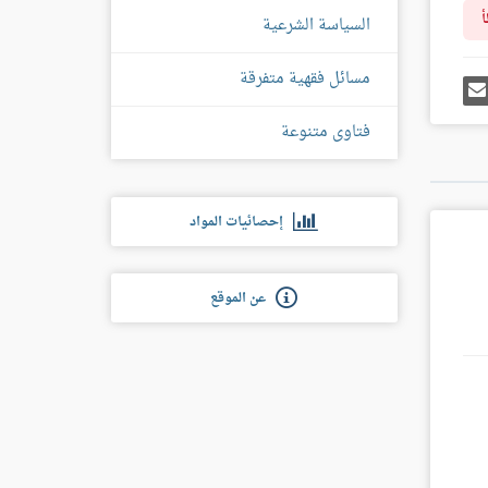
أ
السياسة الشرعية
مسائل فقهية متفرقة
رك
إرسل
ى
إيميل
غل
فتاوى متنوعة
س
إحصائيات المواد
عن الموقع