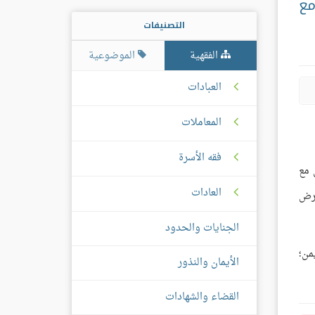
مع
التصنيفات
الفقهية
الموضوعية
العبادات
المعاملات
فقه الأسرة
 مع
العادات
أرض
الجنايات والحدود
من؛
الأيمان والنذور
القضاء والشهادات