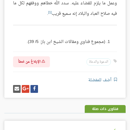
وعمل ما يلزم للقضاء عليه. سدد الله خطاهم ووفقهم لكل ما
[1]
فيه صلاح العباد والبلاد إنه سميع قريب
.
(مجموع فتاوى ومقالات الشيخ ابن باز: 5/ 39).
الإبلاغ عن خطأ
الدعوة والدعاة
أضف للمفضلة
شارك
شارك
إرسل
على
على
إيميل
فيسبوك
غوغل
بلس
فتاوى ذات صلة