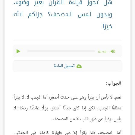
هل تجوز قراءة القرآن بغير وضوء،
وبدون لمس المصحف؟ جزاكم الله
خيرًا.
play
max volume
-01:42
تحميل المادة
الجواب:
نعم. لا بأس أن يقرأ وهو على حدث أصغر، أما الجنب لا. لا يقرأ
مطلقًا الجنب، لكن إذا كان حدثًا أصغر، بولًا غائطًا ريحًا؛ لا
بأس، يقرأ عن ظهر قلب، لا من المصحف.
أما المصحف فلا يقرأ إلا عن طهارة كاملة من الحدثين