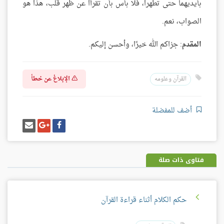
بأيديهما حتى تطهرا، فلا بأس بأن تقرأا عن ظهر قلب، هذا هو
الصواب، نعم.
المقدم
: جزاكم الله خيرًا، وأحسن إليكم.
الإبلاغ عن خطأ
القرآن وعلومه
أضف للمفضلة
شارك
شارك
إرسل
على
على
إيميل
فيسبوك
غوغل
بلس
فتاوى ذات صلة
حكم الكلام أثناء قراءة القرآن