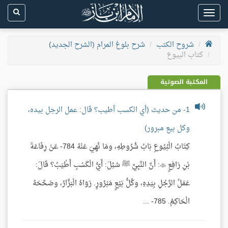
Toggle
navigation
شروح الكتب
شرح بلوغ المرام (الشرح الجديد)
كتاب البيوع
المكتبة الصوتية
1- من حديث (أي الكسب أطيب؟ قَال: عمل الرجل بيده،
وكل بيع مبرور)
كِتَابُ الْبُيُوعِ بَابُ شُرُوطِهِ، ومَا نُهِيَ عَنْهُ 784- عَنْ رِفَاعَةَ
بْنِ رَافِعٍ : أَنَّ النَّبِيَّ ﷺ سُئِلَ: أَيُّ الْكَسْبِ أَطْيَبُ؟ قَالَ:
عَمَلُ الرَّجُلِ بِيَدِهِ، وكُلُّ بَيْعٍ مَبْرُورٍ. رَوَاهُ الْبَزَّارُ، وصَحَّحَهُ
الْحَاكِمُ. 785- ...