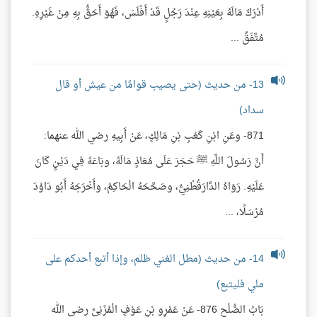
أَدْرَكَ مَالَهُ بِعَيْنِهِ عِنْدَ رَجُلٍ قَدْ أَفْلَسَ، فَهُوَ أَحَقُّ بِهِ مِنْ غَيْرِهِ.
مُتَّفَقٌ ...
13- من حديث (حتى يصيب قوامًا من عيش أو قال
سداد)
871- وعَنِ ابْنِ كَعْبِ بْنِ مَالِكٍ، عَنْ أَبِيهِ رضي الله عنهما:
أَنَّ رَسُولَ اللَّهِ ﷺ حَجَرَ عَلَى مُعَاذٍ مَالَهُ، وبَاعَهُ فِي دَيْنٍ كَانَ
عَلَيْهِ. رَوَاهُ الدَّارَقُطْنِيُّ، وصَحَّحَهُ الْحَاكِمُ، وأَخْرَجَهُ أَبُو دَاوُدَ
مُرْسَلًا، ...
14- من حديث (مطل الغني ظلم، وإذا أتبع أحدكم على
ملي فليتبع)
بَابُ الصُّلْحِ 876- عَنْ عَمْرِو بْنِ عَوْفٍ الْمُزَنِيِّ رضي الله