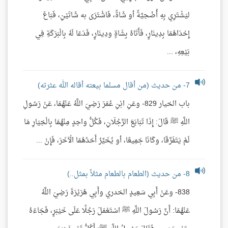
ليَشْتَرِي بِهِ أُضْحِيَّةً أو شَاةً، فَاشْتَرَى به شَاتَيْنِ، فَبَاعَ
إِحْدَاهُمَا بِدِينَارٍ، فَأَتَاهُ بِشَاةٍ ودِينَارٍ، فَدَعَا لَهُ بِالْبَرَكَةِ فِي
بَيْعِهِ، ...
7- من حديث (من أقال مسلما بيعته أقاله الله عثرته)
باب الخيار 829- وعَنِ ابْنِ عُمَرَ رَضِيَ اللَّهُ عَنْهُمَا، عَنْ رَسُولِ
اللَّهِ ﷺ قَالَ: إِذَا تَبَايَعَ الرَّجُلَانِ، فَكُلُّ واحِدٍ مِنْهُمَا بِالْخِيَارِ مَا
لَمْ يَتَفَرَّقَا، وكَانَا جَمِيعًا، أو يُخَيِّرُ أَحَدُهُمَا الْآخَرَ، فَإِنْ ...
8- من حديث (الطعام بالطعام مثلاً بمثل..)
838- وعَنْ أَبِي سَعِيدٍ الخدري وأَبِي هُرَيْرَةَ رَضِيَ اللَّهُ
عَنْهُمَا: أَنَّ رَسُولَ اللَّهِ ﷺ اسْتَعْمَلَ رَجُلًا عَلَى خَيْبَرٍ، فَجَاءَهُ