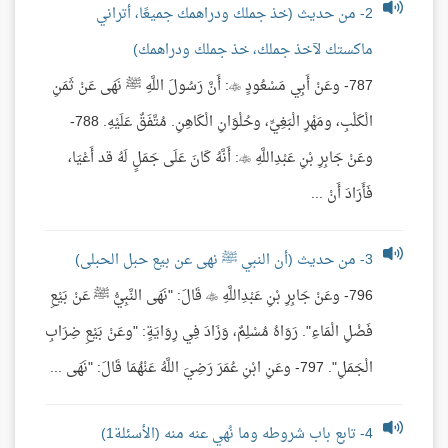
2- من حديث (خذ جملك ودراهمك جميعًا، أتراني
ماكستك لآخذ جملك، خذ جملك ودراهمك)
787- وعَنْ أَبِي مَسْعُودٍ : أَنَّ رَسُولَ اللَّهِ ﷺ نَهَى عَنْ ثَمَنِ
الْكَلْبِ، ومَهْرِ الْبَغِيِّ، وحُلْوَانِ الْكَاهِنِ. مُتَّفَقٌ عَلَيْهِ. 788-
وعَنْ جَابِرِ بْنِ عَبْدِاللَّهِ : أَنَّهُ كَانَ عَلَى جَمَلٍ لَهُ قد أَعْيَا،
فَأَرَادَ أَنْ ...
3- من حديث (أن النبي ﷺ نهى عن بيع حبل الحبلى)
796- وعَنْ جَابِرِ بْنِ عَبْدِاللَّهِ  قَالَ: "نَهَى النَّبِيُّ ﷺ عَنْ بَيْعِ
فَضْلِ الْمَاءِ". رَوَاهُ مُسْلِمٌ، وَزَادَ فِي رِوَايَةٍ: "وعَنْ بَيْعِ ضِرَابِ
الْجَمَلِ". 797- وعَنِ ابْنِ عُمَرَ رَضِيَ اللَّهُ عَنْهُمَا قَالَ: "نَهَى ...
4- تابع باب شروطه وما نُهي عنه منه (الأسئلة1)