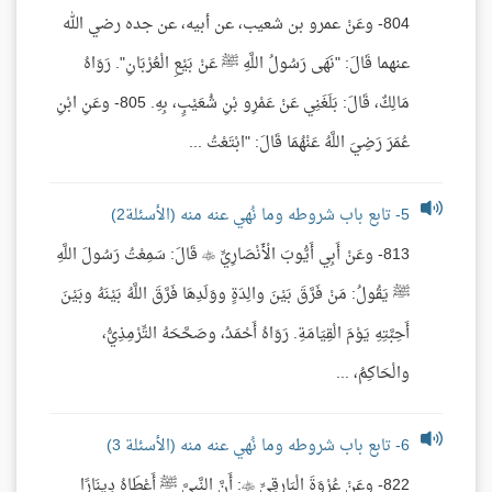
804- وعَنْ عمرو بن شعيب، عن أبيه، عن جده رضي الله
عنهما قَالَ: "نَهَى رَسُولُ اللَّهِ ﷺ عَنْ بَيْعِ الْعُرْبَانِ". رَوَاهُ
مَالِكٌ، قَالَ: بَلَغَنِي عَنْ عَمْرِو بْنِ شُعَيْبٍ، بِهِ. 805- وعَنِ ابْنِ
عُمَرَ رَضِيَ اللَّهُ عَنْهُمَا قَالَ: "ابْتَعْتُ ...
5- تابع باب شروطه وما نُهي عنه منه (الأسئلة2)
813- وعَنْ أَبِي أَيُّوبَ الْأَنْصَارِيِّ  قَالَ: سَمِعْتُ رَسُولَ اللَّهِ
ﷺ يَقُولُ: مَنْ فَرَّقَ بَيْنَ والِدَةٍ ووَلَدِهَا فَرَّقَ اللَّهُ بَيْنَهُ وبَيْنَ
أَحِبَّتِهِ يَوْمَ الْقِيَامَةِ. رَوَاهُ أَحْمَدُ، وصَحَّحَهُ التِّرْمِذِيُّ،
والْحَاكِمُ، ...
6- تابع باب شروطه وما نُهي عنه منه (الأسئلة 3)
822- وعَنْ عُرْوَةَ الْبَارِقِيِّ : أَنَّ النَّبِيَّ ﷺ أَعْطَاهُ دِينَارًا