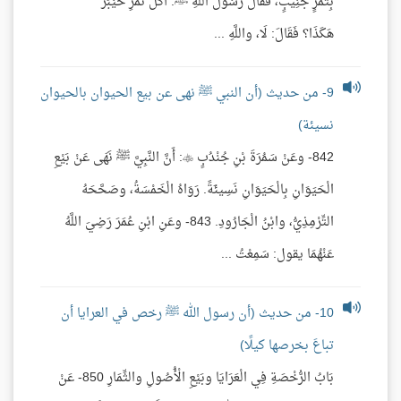
بِتَمْرٍ جَنِيبٍ، فَقَالَ رَسُولُ اللَّهِ ﷺ: أَكُلُّ تَمْرِ خَيْبَرَ
هَكَذَا؟ فَقَالَ: لَا، واللَّهِ ...
9- من حديث (أن النبي ﷺ نهى عن بيع الحيوان بالحيوان
نسيئة)
842- وعَنْ سَمُرَةَ بْنِ جُنْدُبٍ : أَنَّ النَّبِيَّ ﷺ نَهَى عَنْ بَيْعِ
الْحَيَوَانِ بِالْحَيَوَانِ نَسِيئَةً. رَوَاهُ الْخَمْسَةُ، وصَحَّحَهُ
التِّرْمِذِيُّ، وابْنُ الْجَارُودِ. 843- وعَنِ ابْنِ عُمَرَ رَضِيَ اللَّهُ
عَنْهُمَا يقول: سَمِعْتُ ...
10- من حديث (أن رسول الله ﷺ رخص في العرايا أن
تباعَ بخرصها كيلًا)
بَابُ الرُّخْصَةِ فِي الْعَرَايَا وبَيْعِ الْأُصُولِ والثِّمَارِ 850- عَنْ