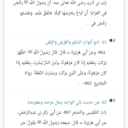
زَيْدِ بْنِ ثَابِتٍ رضي الله تعالى عنه: أَنَّ رَسُولَ اللَّهِ ﷺ رَخَّصَ
فِي الْعَرَايَا: أَنْ تُبَاعَ بِخَرْصِهَا كَيْلًا. مُتَّفَقٌ عَلَيْهِ. وَلِمُسْلِمٍ:
رَخَّصَ فِي ...
11- تابع أَبْوَابُ السَّلَمِ وَالْقَرْضِ وَالرَّهْنِ
861- وعَنْ أَبِي هُرَيْرَةَ  قَالَ: قَالَ رَسُولُ اللَّهِ ﷺ: الظَّهْرُ
يُرْكَبُ بِنَفَقَتِهِ إِذَا كَانَ مَرْهُونًا، ولَبَنُ الدَّرِّ يُشْرَبُ بِنَفَقَتِهِ إِذَا
كَانَ مَرْهُونًا، وعَلَى الَّذِي يَرْكَبُ ويَشْرَبُ النَّفَقَةُ. رَوَاهُ
الْبُخَارِيُّ. 862– ...
12- من حديث (لي الواجد يحل عرضه وعقوبته)
بَابُ التَّفْلِيسِ والْحَجْرِ 867- عَنْ أَبِي بَكْرِ بْنِ عَبْدِالرَّحْمَنِ،
عَنْ أَبِي هُرَيْرَةَ  قَالَ: سَمِعْنا رَسُولَ اللَّهِ ﷺ يَقُولُ: مَنْ