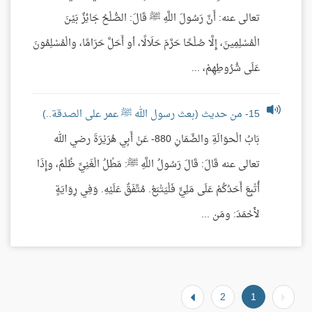
تعالى عنه: أَنَّ رَسُولَ اللَّهِ ﷺ قَالَ: الصُّلْحُ جَائِزٌ بَيْنَ
الْمُسْلِمِينَ، إِلَّا صُلْحًا حَرَّمَ حَلَالًا، أو أَحَلَّ حَرَامًا، والْمُسْلِمُونَ
عَلَى شُرُوطِهِمْ، ...
15- من حديث (بعث رسول الله ﷺ عمر على الصدقة..)
بَابُ الْحوَالَةِ والضَّمَانِ 880- عَنْ أَبِي هُرَيْرَةَ رضي الله
تعالى عنه قَالَ: قَالَ رَسُولُ اللَّهِ ﷺ: مَطْلُ الْغَنِيِّ ظُلْمٌ، وإِذَا
أُتْبِعَ أَحَدُكُمْ عَلَى مَلِيٍّ فَلْيَتْبَعْ. مُتَّفَقٌ عَلَيْهِ. وَفِي رِوَايَةٍ
لأَحْمَدَ: ومَن ...
2
1