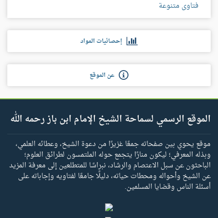
فتاوى متنوعة
إحصائيات المواد
عن الموقع
الموقع الرسمي لسماحة الشيخ الإمام ابن باز رحمه الله
موقع يحوي بين صفحاته جمعًا غزيرًا من دعوة الشيخ، وعطائه العلمي،
وبذله المعرفي؛ ليكون منارًا يتجمع حوله الملتمسون لطرائق العلوم؛
الباحثون عن سبل الاعتصام والرشاد، نبراسًا للمتطلعين إلى معرفة المزيد
عن الشيخ وأحواله ومحطات حياته، دليلًا جامعًا لفتاويه وإجاباته على
أسئلة الناس وقضايا المسلمين.