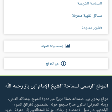
السياسة الشرعية
مسائل فقهية متفرقة
فتاوى متنوعة
إحصائيات المواد
عن الموقع
الموقع الرسمي لسماحة الشيخ الإمام ابن باز رحمه الله
موقع يحوي بين صفحاته جمعًا غزيرًا من دعوة الشيخ، وعطائه العلمي،
وبذله المعرفي؛ ليكون منارًا يتجمع حوله الملتمسون لطرائق العلوم؛
الباحثون عن سبل الاعتصام والرشاد، نبراسًا للمتطلعين إلى معرفة المزيد