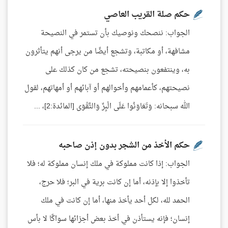
حكم صلة القريب العاصي
الجواب: ننصحك ونوصيك بأن تستمر في النصيحة
مشافهة، أو مكاتبة، وتشجع أيضًا من يرجى أنهم يتأثرون
به، وينتفعون بنصيحته، تشجع من كان كذلك على
نصيحتهم، كأعمامهم وأخوالهم أو آبائهم أو أمهاتهم، لقول
الله سبحانه: وَتَعَاوَنُوا عَلَى الْبِرِّ وَالتَّقْوَى [المائدة:2]، ...
حكم الأخذ من الشجر بدون إذن صاحبه
الجواب: إذا كانت مملوكة في ملك إنسان مملوكة له؛ فلا
تأخذوا إلا بإذنه، أما إن كانت برية في البر؛ فلا حرج،
الحمد لله، لكل أحد يأخذ منها، أما إن كانت في ملك
إنسان؛ فإنه يستأذن في أخذ بعض أجزائها سواكًا لا بأس