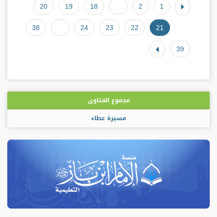
20
19
18
...
2
1
38
...
24
23
22
21
39
مجموع الفتاوى
مسيرة عطاء