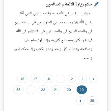
حكم زيارة الأئمة والصالحين
الجواب: التزاور في الله سنة وقربة، يقول النبي ﷺ:
يقول الله : وجبت محبتي للمتزاورين في والمتحابين
في والمتجالسين في والمتباذلين في. فالتزاور في الله
فيه خير كثير ومصالح كثيرة، وإذا زاره سلم عليه
وصافحه ودعا له، كل واحد يدعو للآخر، وإذا حدَّث لديه
وآنسه ...
18
17
16
...
2
1
38
...
22
21
20
19
39