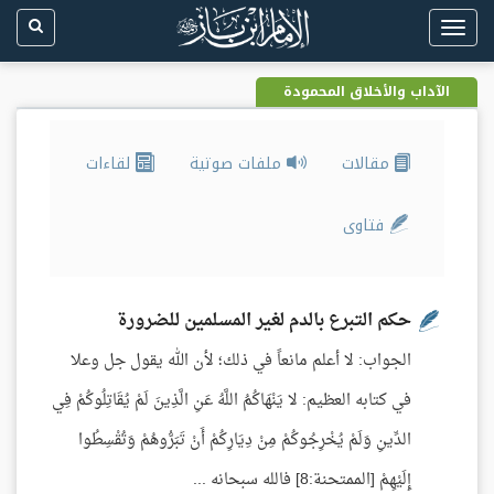
Toggle
navigation
الآداب والأخلاق المحمودة
مقالات
ملفات صوتية
لقاءات
فتاوى
حكم التبرع بالدم لغير المسلمين للضرورة
الجواب: لا أعلم مانعاً في ذلك؛ لأن الله يقول جل وعلا
في كتابه العظيم: لا يَنْهَاكُمُ اللَّهُ عَنِ الَّذِينَ لَمْ يُقَاتِلُوكُمْ فِي
الدِّينِ وَلَمْ يُخْرِجُوكُمْ مِنْ دِيَارِكُمْ أَنْ تَبَرُّوهُمْ وَتُقْسِطُوا
إِلَيْهِمْ [الممتحنة:8] فالله سبحانه ...