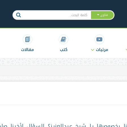
فتاوى
مرئيات
كتب
مقالات
ا بخصوصها يا شيخ عبدالعزيز؟ السؤال لأخينا صا