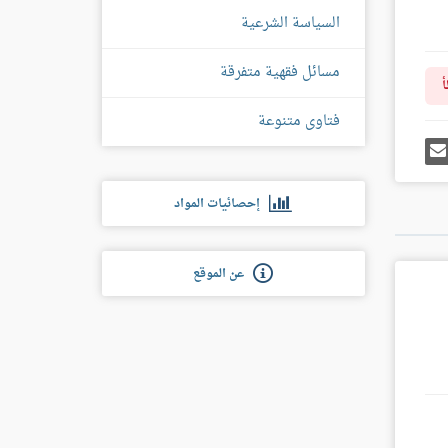
السياسة الشرعية
مسائل فقهية متفرقة
أ
فتاوى متنوعة
رك
إرسل
ى
إيميل
غل
س
إحصائيات المواد
عن الموقع