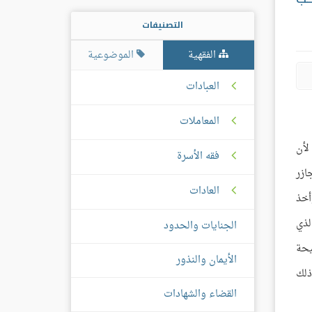
التصنيفات
الفقهية
الموضوعية
العبادات
المعاملات
لأن
فقه الأسرة
ازر
العادات
أخذ
لذي
الجنايات والحدود
يحة
الأيمان والنذور
ذلك
القضاء والشهادات