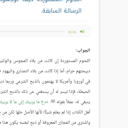
الرسالة السابقة.
max volume
-01:41
الجواب:
اللحوم المستوردة إن كانت من بلاد المجوس والوثنين
ذبيحتهم حرام، أما إذا كانت من بلاد النصارى واليهود ف
في أوروبا وأمريكا لا يهتمون بالذبح الشرعي وربما ذ
الحيطة، فإذا تيسر له أن يستغني عن ذلك بالذبح الشرعي
ينبغي له، عملاً بقوله ﷺ:
دع ما يريبك إلى ما لا يريب
أهل الكتاب إذا لم يعلم شيئًا؛ لأنها الأصل حلها لكن من
واشترى من المجازر المعروفة أو ذبح لنفسه يكون هذا ه