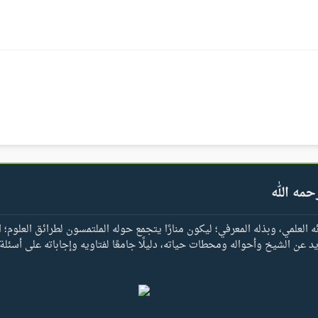
حمه الله
العلمي، وبذله المعرفي؛ ليكون منارًا يتجمع حوله الملتمسون لطرائق العلوم؛ ا
يد عن الشيخ وأحواله ومحطات حياته، دليلًا جامعًا لفتاويه وإجاباته على أسئلة