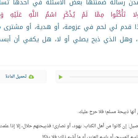
دن رسالة ضمنتها بعض الأسئلة في أحدها تسأ
لا تَأْكُلُوا مِمَّا لَمْ يُذْكَرِ اسْمُ اللَّهِ عَلَيْهِ وَإِنّ
وسؤالي: إذا قدم لي لحم في عزومة، أو هدية، أو مشترى 
ا، وهل الذي ذبح يصلي أو لا، هل يكفي أن أبس
play
تحميل المادة
 أنها ذبيحة مسلم؛ فلا حرج عليك.
 تفصيل: إن كانوا من أهل الكتاب: يهود، أو نصارى؛ فذبيحتهم حلال، إلا إذا علمت،
اسم المسيح، أو باسم العزير، أو ما أشبه ذلك؛ فلا يؤكل.