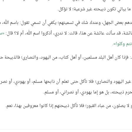
ا يبالي تكون ذبيحته غير شرعية؛ لا تؤكل.
، عندهم بعض الجهل، وعندك شك في تسميتهم؛ يكفي أن تسمي تقول: باسم الله، 
ائشة، قد سألت عائشة عن هذا، قالت: لا ندري، أذكروا اسم الله، أم لا؟ قال:
س
نتم وكلوا
.
إذا كان أهل البلد مسلمين، أو أهل كتاب، من اليهود، والنصارى؛ فالذبيحة حل
فار غير اليهود والنصارى؛ فلا تأكل حتى تعلم أن ذابحها مسلم، أو يهودي، أو نصرا
رم ذبيحته، بل هو إما يهودي، أو نصراني، أو مسلم.
لا يصلون، من عباد القبور؛ فلا تأكل ذبيحتهم إذا كانوا معروفين بهذا، نعم.