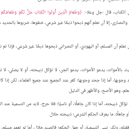
هل الكتاب، قال -جل وعلا-:
وَطَعَامُ الَّذِينَ أُوتُوا الْكِتَابَ حِلٌّ لَكُمْ وَطَعَامُكُمْ 
 اليهود والنصارى، إلا أن نعلم أنهم ذبحوا ذبحًا غير شرعي، خنقوها، ضربوها بالحديد
نعلم أن المسلم، أو اليهودي، أو النصراني ذبحوها ذبحًا غير شرعي، فإذا لم نع
ث بالأموات، يدعو الأموات، يدعو الجن، لا تؤكل ذبيحته، أو لا يصلي، لا ت
جوبها، أما إذا جحد وجوبها؛ كفر عند الجميع عند جميع العلماء، لكن إذا كان
علم، وهو الأصح، والأظهر في الدليل.
ؤكل ذبيحته، أما إذا كان جاهلًا، أو ناسيًا؛ فلا حرج، لابد من التسمية عند ال
، أو جاهلًا، ما يعرف الحكم الشرعي؛ ذبيحته حلال.
 فقتله، ولكن نسي التسمية، أو جهل الحكم؛ فالصيد حلال، أما لو تعمد مسلم، 