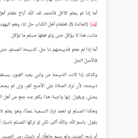
أما إذا لم يعلم الآكل فالحمد لله، الله أباح طعام أ
لَهُمْ
[المائدة:5]، فطعام أهل الكتاب حل لنا، وهم
ماتت، هذا لا يؤكل حتى ولو فعلها مسلم ما تؤكل.
أما إذا لم نعلم فذبيحتهم لنا حل، كذبيحة المسلم، حتى 
فالأصل الحل.
وكذلك إذا كانت الذبيحة من وثني يعبد القبور، يستغي
ذبيحته؛ لأن ترك الصلاة على الأصح كفر، وإن لم يجحد و
يصلي، ويقول: إنها واجبة؛ هذا يكفر عند جمع من أهل ال
وهكذا المسلم لو تعمد ترك التسمية عمدًا، وهو يعلم لا ت
يقول: باسم الله، والله أكبر، لكن لو تركها المسلم ناسيًا
أو ذبح الصيد، ولم يسم جاهلًا، أو ناسيًا، رمى الصيد،