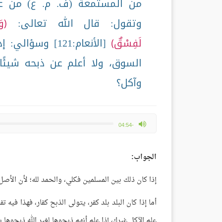
من المستمعة (ف. م. ع) من ع
وتقول: قال الله تعالى:
وَ
لَفِسْقٌ
[الأنعام:121] 
السوق، ولا أعلم عن ذبحه شيئً
وآكل؟
max volume
-04:54
الجواب:
إذا كان ذلك بين المسلمين فكلي، والحمد لله؛ لأن الأصل
أما إذا كان البلد بلد كفر، يتولى الذبح كفار، فهذا فيه
علم الآكل غيرك، إذا علم أنهم ذبحوها لغير الله ذبحوها ب