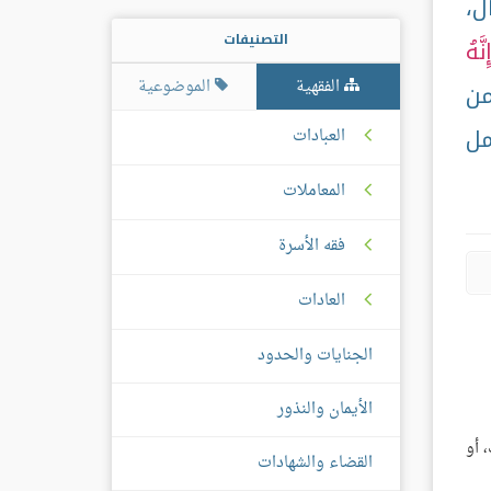
ل،
التصنيفات
َهُ
الفقهية
الموضوعية
من
مل
العبادات
المعاملات
فقه الأسرة
العادات
الجنايات والحدود
الأيمان والنذور
 أو
القضاء والشهادات