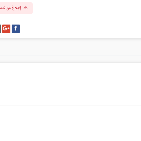
الإبلاغ عن خط
شارك
شا
على
عل
فيسبوك
غو
بل