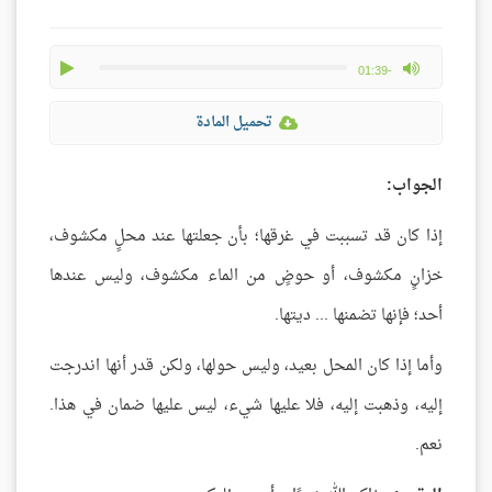
play
max volume
-01:39
تحميل المادة
الجواب:
إذا كان قد تسببت في غرقها؛ بأن جعلتها عند محلٍ مكشوف،
خزانٍ مكشوف، أو حوضٍ من الماء مكشوف، وليس عندها
أحد؛ فإنها تضمنها ... ديتها.
وأما إذا كان المحل بعيد، وليس حولها، ولكن قدر أنها اندرجت
إليه، وذهبت إليه، فلا عليها شيء، ليس عليها ضمان في هذا.
نعم.