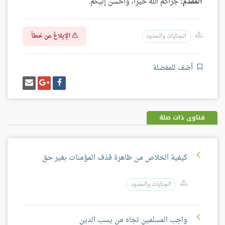
المقدم:
جزاكم الله خيرًا، وأحسن إليكم.
الإبلاغ عن خطأ
الجنايات والحدود
أضف للمفضلة
شارك
شارك
إرسل
على
على
إيميل
فيسبوك
غوغل
بلس
فتاوى ذات صلة
كيفية الخلاص من ظاهرة قذف المؤمنات بغير حق
الجنايات والحدود
واجب المسلمين تجاه من يسب الدين