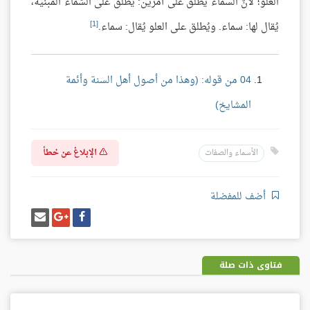
العلو؛ لأنَّ السماء يُطلق على أمرين: يُطلق على السَّماء المبنية،
[1]
يُقال لها: سماء. ويُطلق على العلو يُقال: سماء.
04 من قوله: (وهذا من أصول أهل السنة وأئمة
المشايخ)
الإبلاغ عن خطأ
الأسماء والصفات
أضف للمفضلة
شارك
شارك
إرسل
على
على
إيميل
فيسبوك
غوغل
بلس
فتاوى ذات صلة