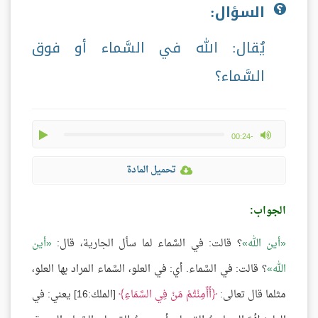
السؤال:
يُقال: الله في السَّماء أو فوق
السَّماء؟
play
max volume
-00:24
تحميل المادة
الجواب:
أين الله
؟ قالت: في السَّماء
لما سأل الجارية، قال:
أين
الله
؟ قالت: في السَّماء. أي: في العلو، السَّماء المراد بها العلو،
مثلما قال تعالى:
أَأَمِنْتُمْ مَنْ فِي السَّمَاءِ
[الملك:16] يعني: في