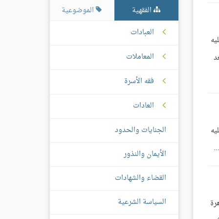
الفقهية
الموضوعية
العبادات
يه
المعاملات
د
فقه الأسرة
العادات
الجنايات والحدود
يه
الأيمان والنذور
القضاء والشهادات
السياسة الشرعية
رة