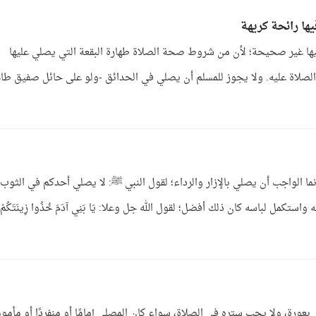
ها رائحة كريهة
 فيها غير صحيحة؛ لأن من شروط صحة الصلاة طهارة البقعة التي يصلي عليها
 الصلاة عليه. ولا يجوز للمسلم أن يصلي في الحدائق -ولو على حائل صفيق طاه
ما الواجب أن يصلي بالإزار والرداء؛ لقول النبي ﷺ: لا يصلي أحدكم في الثوب
تكمل لباسه كان ذلك أفضل؛ لقول الله جل وعلا: يَا بَنِي آدَمَ خُذُوا زِينَتَكُمْ
بعورة، ولا يجب ستره في الصلاة، سواء كان المصلي إمامًا أو منفردًا أو مأمومً