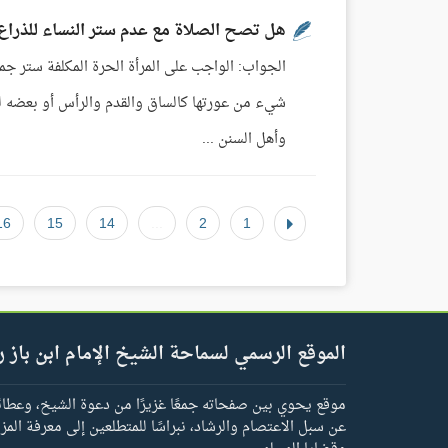
هل تصح الصلاة مع عدم ستر النساء للذراع
الجواب: الواجب على المرأة الحرة المكلفة ستر جميع
شيء من عورتها كالساق والقدم والرأس أو بعضه لم 
وأهل السنن ...
16
15
14
...
2
1
الموقع الرسمي لسماحة الشيخ الإمام ابن باز ر
موقع يحوي بين صفحاته جمعًا غزيرًا من دعوة الشيخ، وعطائه 
عن سبل الاعتصام والرشاد، نبراسًا للمتطلعين إلى معرفة المز