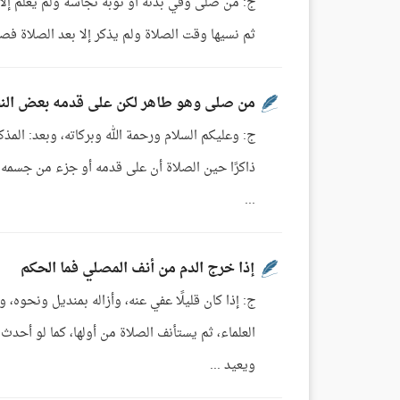
ج: من صلى وفي بدنه أو ثوبه نجاسة ولم يعلم إلا 
ثم نسيها وقت الصلاة ولم يذكر إلا بعد الصلاة فصلاته صحيحة لقول الله : رَبَّنَا لا تُؤَاخِذْنَا
من صلى وهو طاهر لكن على قدمه بعض الن
ج: وعليكم السلام ورحمة الله وبركاته، وبعد: المذكور
ذاكرًا حين الصلاة أن على قدمه أو جزء من جسمه ن
...
إذا خرج الدم من أنف المصلي فما الحكم
ج: إذا كان قليلًا عفي عنه، وأزاله بمنديل ونحوه،
العلماء، ثم يستأنف الصلاة من أولها، كما لو أحدث 
ويعيد ...