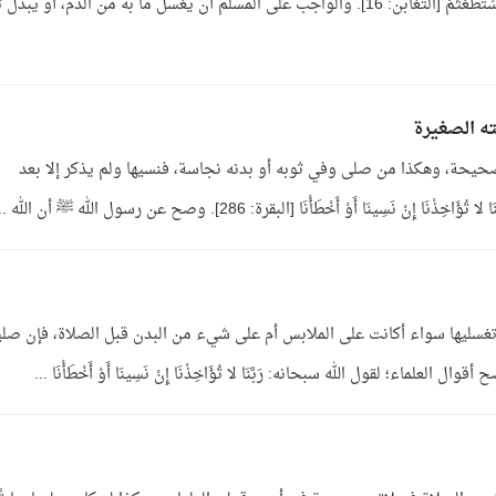
قبل خروج الوقت؛ لقول الله تعالى: فَاتَّقُوا اللَّهَ مَا اسْتَطَعْتُمْ [التغابن: 16]. والواجب على المسلم أن يغسل ما به من الدم، أو 
ه الصغيرة
صحيحة، وهكذا من صلى وفي ثوبه أو بدنه نجاسة، فنسيها ولم يذكر إلا بعد
 أَوْ أَخْطَأْنَا [البقرة: 286]. وصح عن رسول الله ﷺ أن الله ...
تغسليها سواء أكانت على الملابس أم على شيء من البدن قبل الصلاة، فإن صل
لماء؛ لقول الله سبحانه: رَبَّنَا لا تُؤَاخِذْنَا إِنْ نَسِينَا أَوْ أَخْطَأْنَا ...