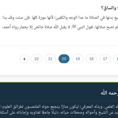
 والساق؟
 بدنها في الصلاة ما عدا الوجه والكفين؛ لأنها عورة كلها. فإن صلت وقد بدا
تصح صلاتها، لقول النبي ﷺ: لا يقبل الله صلاة حائض إلا بخمار رواه أحمد،
22
21
20
19
18
17
حمه الله
العلمي، وبذله المعرفي؛ ليكون منارًا يتجمع حوله الملتمسون لطرائق العلوم؛ ا
يد عن الشيخ وأحواله ومحطات حياته، دليلًا جامعًا لفتاويه وإجاباته على أسئلة