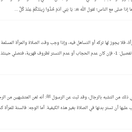
َا بَنِي آدَمَ خُذُوا زِينَتَكُمْ عِنْدَ كُلِّ ...
أة، فلا يجوز لها تركه أو التساهل فيه، وإذا وجب وقت الصلاة والمرأة المسلمة 
متحجبة الحجاب الكامل أو غير متسترة فهذا فيه تفصيل: 1- فإن كان عدم الحجاب أو عدم التستر لظروف قهرية، فتصلي حينئذ
 في ذلك من التشبه بالرجال، وقد ثبت عن الرسول ﷺ: أنه لعن المتشبهين من الر
ليها أن تستر بدنها في الصلاة بغير هذه الكيفية. أما الوجه: فالسنة للمرأة ك