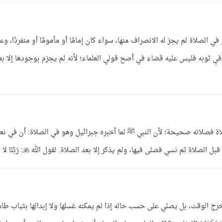
لصلاة لم يجز له الانصراف منها، سواء كان إمامًا أو مأمومًا أو منفردًا، وعل
ي ثوبه فليس عليه قضاء في أصح قولي العلماء؛ لأنه لم يجزم بوجودها إلا بع
صلاة فصلاته صحيحة؛ لأن النبي ﷺ لما أخبره جبرائيل وهو في الصلاة: أن في نعل
صلاة ثم نسي فصلى فيها، ولم يذكر إلا بعد الصلاة. لقول الله : رَبَّنَا لا ...
 الوقت، بل يصلي على حسب حاله إذا لم يمكنه غسلها ولا إبدالها بثياب طاه