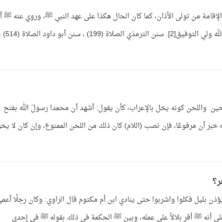
إقامة من تولى الأذان، كما كان الحال هكذا على عهد النبي ﷺ، وروي عنه ﷺ أن
قال: من أذن فهو يقيم[1]، ولكن إسناده ضعيف. والله ولي التوفيق[2]. سنن الترمذي الصلاة (199) ، سنن أبو د
ين. واللحن كونه يخل بالإعراب، كأن يقول: أشهد أن محمدا رسولَ الله بفتح
 خبر أن مرفوعًا، فإن نصب (اللام) كان ذلك من اللحن الممنوع، وإن كان لا يخ
ر؟
ؤذن بليل فكلوا واشربوا حتى ينادي ابن أم مكتوم قال الراوي: وكان رجلًا أعمى
 أنه ﷺ أقر بلالاً على عمله، وبين ﷺ الحكمة في ذلك بقوله ﷺ في إحدى