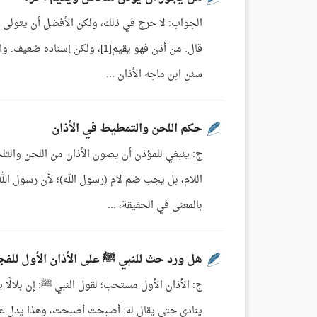
الجواب: لا حرج في ذلك، ولكن الأفضل أن يتولى ال
سنن ابن ماجه الأذان ...
حكم اللحن والتمطيط في الأذان
ج: ينبغي للمؤذن أن يصون الأذان من اللحن والتلح
اللام، بل يجب ضم لام (رسول الله)؛ لأن رسول الله
بالمعنى في الحقيقة، ...
هل ورد حث للنبي ﷺ على الأذان الأول للفج
ج: الأذان الأول مستحب؛ لقول النبي ﷺ: إن بلالًا ي
ينادي حتى يقال له: أصبحت أصبحت، وهذا يدل على