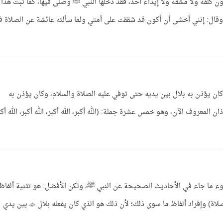
 كلفة ولا مشقة ولا إيذاء أحد، فقد دخلها النبي ﷺ وصلى فيها، كما ثبت هذا
 وقال: إنني أخشى أن أكون قد شققت على أمتي ولما سألته عائشة عن الصلاة 
كان يؤذن به بلال بين يديه حتى توفي عليه الصلاة والسلام، وكان يؤذن به
المعروف الآن، وهو خمس عشرة جملة: (الله أكبر، الله أكبر، الله أكبر، الله أكب
ضوء ما جاء في الأحاديث الصحيحة عن النبي ﷺ، ولكن الأفضل: هو تثنية ألفاظ
التكبير في أول الإقامة وآخرها، وفي (قد قامت الصلاة) وإفراد ألفاظ ما سوى ذلك؛ لأن ذلك هو الذي كان يفعله بلال  بين يدي