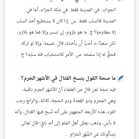
الجواب: في المدينة فقط. في مكة الجزاء، أما في
المدينة فالسلب فقط. س: إذا كان لا يستطيع أخذ السلب
إلا بمقاومةٍ؟ ج: ما هو بلزوم، إن تيسر وإلا فما هو بلازم،
لكن سعدًا  أحبَّ أن يأخذه، قال: غنيمة، وإلا لو تركه
فحقٌّ له إذا سمحه. س: الأمر للاستحباب فله سلبه؟ ج: ...
ما صحة القول بنسخ القتال في الأشهر الحرم؟
فيه حجة لمن قال من العلماء أنَّ الأشهر الحرم باقية،
وهي المحرم وذو القعدة وذو الحجة، ثلاثة، والرابع رجب
الفرد، هذه الأربعة الجمهور على أنه نُسخ فيها القتال، وأنه
لا بأس، وذهب بعضُ أهل العلم إلى أنه باقٍ؛ قال تعالى:
يَسْأَلُونَكَ عَنِ الشَّهْرِ الْحَرَامِ ...