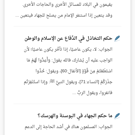
يقيمون في البلاد للمسائل الأخرى والحاجات الأخرى.
وقد يتعين إذا استنفر الإمام من يصلح للجهاد فيتعين ...
حكم التخاذل في الدِّفاع عن الإسلام والوطن
الجواب: لا، يكون عاصيًا، إذا تأخَّر يكون عاصيًا؛ لأن
الواجب عليه أن يُشارك، فالله يقول: وَأَعِدُّوا لَهُمْ مَا
اسْتَطَعْتُمْ مِنْ قُوَّةٍ [الأنفال:60]، ويقول: خُذُوا
حِذْرَكُمْ [النساء:71]، ويقول النبيُّ ﷺ: وإذا استُنْفِرْتُم
فانفروا، ويقول الربُّ ...
ما حكم الجهاد في البوسنة والهرسك؟
الجواب: المسلمون هناك في أشد الحاجة إلى الدعم