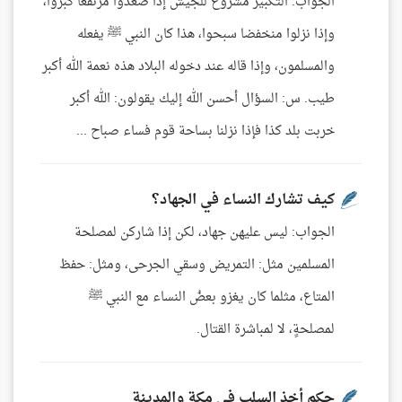
الجواب: التكبير مشروع للجيش إذا صعدوا مرتفعا كبروا،
وإذا نزلوا منخفضا سبحوا، هذا كان النبي ﷺ يفعله
والمسلمون، وإذا قاله عند دخوله البلاد هذه نعمة الله أكبر
طيب. س: السؤال أحسن الله إليك يقولون: الله أكبر
خربت بلد كذا فإذا نزلنا بساحة قوم فساء صباح ...
كيف تشارك النساء في الجهاد؟
الجواب: ليس عليهن جهاد، لكن إذا شاركن لمصلحة
المسلمين مثل: التمريض وسقي الجرحى، ومثل: حفظ
المتاع، مثلما كان يغزو بعضُ النساء مع النبي ﷺ
لمصلحةٍ، لا لمباشرة القتال.
حكم أخذ السلب في مكة والمدينة