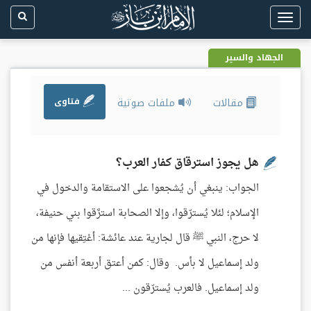
Toggle
navigation
الجهاد والسير
مقالات
ملفات صوتية
فتاوى
هل يجوز استرقاق كفار العرب؟
الجواب: ينبغي أن يُشجعوا على الاستقامة والدخول في
الإسلام؛ لئلا يُسترّقوا، وإلا الصحابة استرَّقوا بني حنيفة،
لا حرج، النبي ﷺ قال لجارية عند عائشة: أعْتِقيها فإنها من
ولد إسماعيل لا بأس. وقال: كمن أعتق أربعة أنفس من
ولد إسماعيل. فالعرب يُسترّقون ...