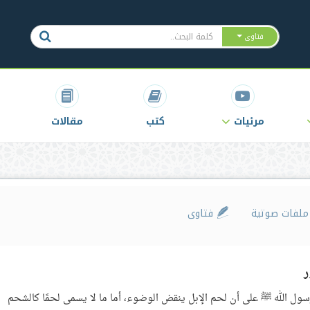
فتاوى
مرئيات
كتب
مقالات
لفات صوتية
فتاوى
ر
ول الله ﷺ على أن لحم الإبل ينقض الوضوء، أما ما لا يسمى لحمًا كالشحم