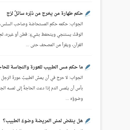
حكم طهارة من يخرج من دُبُره سائلٌ لزج
الجواب: حكمه حكم المستحاضة وصاحب السلس، يتو
الوقتُ يستنجي ويتحفظ بشيءٍ: قطن أو غيره، ثم 
القرآن، ويقرأ من المصحف حتى ...
ما حكم مس الطبيب للعورة والنجاسة للحا
الجواب: لا حرج في أن يمسَّ الطبيبُ عورةَ الرجل لل
بأس أن يلمس الدم إذا دعت الحاجةُ إلى لمسه الجر
وضوؤه ...
هل ينقض لمسُ المريضة وضوءَ الطبيب؟