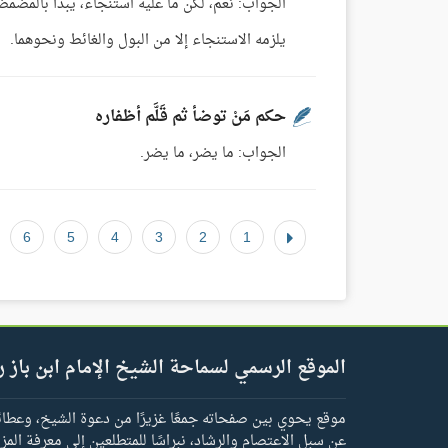
الجواب: نعم، لكن ما عليه استنجاء، يبدأ بالمضمضة 
يلزمه الاستنجاء إلا من البول والغائط ونحوهما.
حكم مَنْ توضأ ثم قَلَّم أظفاره
الجواب: ما يضر، ما يضر.
6
5
4
3
2
1
الموقع الرسمي لسماحة الشيخ الإمام ابن باز ر
موقع يحوي بين صفحاته جمعًا غزيرًا من دعوة الشيخ، وعطائه 
عن سبل الاعتصام والرشاد، نبراسًا للمتطلعين إلى معرفة المز