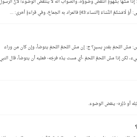
إذا مسَّها بشهوةٍ انتقض وضوؤه، والصواب أنه لا ينتقض الوضوء؛ لأنَّ الرسو
نساء:43] فالمراد به الجماع، وفي قراءةٍ أخرى: ...
: مسَّ اللحمَ بقدرٍ يسيرٍ؟ ج: إن مسَّ اللحمُ اللحمَ يتوضأ، وإن كان من وراء
، لكن إذا مسَّ اللحمُ اللحمَ -أي مست يدُه فرجَه- فعليه أن يتوضأ، قال النبي:
قُبُله أو دُبُره- ينقض الوضوء.