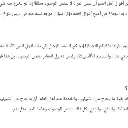
أقوال أهل العلم أن لمس المرأة لا ينقض الوضوء مطلقًا إذا لم يخرج منه شي
الجواب: زيارة القبور سنة لقول النبي ﷺ: زوروا القبور، فإنها تذكركم الآخرة[1]، ولكن لا تشد الرحال إلى ذلك لقول النبي ﷺ: لا 
الرحال إلا إلى ثلاثة مساجد: المسجد الحرام، ومسجدي هذا، والمسجد الأقصى[2]، وليس دخول المقابر ينقض الوضوء، بل هذ
؟
قية ما يخرج من السَّبيلين، والقاعدة عند أهل العلم: أنَّ ما خرج من السَّبيلي
والغائط، والمذي، والودي، كل ذلك ينقض الوضوء، وهكذا الدم، مثل: دم