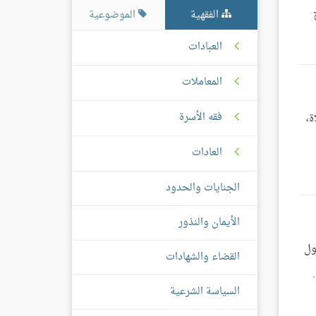
يخ
الفقهية
الموضوعية
العبادات
المعاملات
فقه الأسرة
ة،
العادات
الجنايات والحدود
الأيمان والنذور
ول
القضاء والشهادات
رًا أن لا يخلعوا خفافهم ثلاثة أيام إلا من جنابة، ولكن من غائط وبول ونوم[1].
السياسة الشرعية