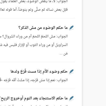
الجواب: لا، ما ينقض الوضوء، بعض العلماء يقول: 
قبَّل بعض نسائه ثم صلَّى ولم يتوضأ، أما قوله تعالى: أَوْ لَامَسْتُمُ النِّسَاءَ [ال
ما حكم الوضوء من مسِّ الذكر؟
الجواب: مسَّ اللحمُ اللحمَ أم من وراء السِّروال؟ س
السراويل أو من وراء الثوب أو الإزار فليس فيه شيء
مَن ...
حكم وضوء الأم إذا مست فَرْجَ ولدها
الجواب: نعم إذا مسّ فَرْجه، إذا مسَّتْ أمُّه فَرْجَه -
ما حكم الاستنجاء بعد النوم أوخروج الريح؟