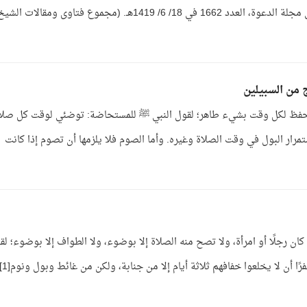
والكرش فهذا في نقض الوضوء به نظر[1]. نشر في مجلة الدعوة، العدد 1662 في 18/ 6/ 1419هـ. (مجموع فتاوى ومقالات الش
 من السبيلين
تحفظ لكل وقت بشيء طاهر؛ لقول النبي ﷺ للمستحاضة: توضئي لوقت كل صلا
رار البول في وقت الصلاة وغيره. وأما الصوم فلا يلزمها أن تصوم إذا كانت
ن رجلًا أو امرأة، ولا تصح منه الصلاة إلا بوضوء، ولا الطواف إلا بوضوء؛ لق
صفوان بن عسال  بأن الرسول علمهم إذا كانوا سف