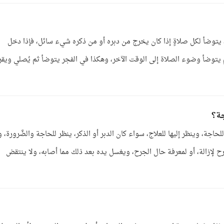
ضأ لكل صلاةٍ إذا كان يخرج من دبره أو من ذكره شيء سائل، فإذا دخل
يتوضأ وضوء الصلاة إلى الوقت الآخر، وهكذا في الفجر يتوضأ ثم يُصلي ويقر
جة؟
حاجة، وينظر إليها للعلاج، سواء كان الدبر أو الذكر، ينظر للحاجة والضَّرورة، و
ح لإزالة، أو لمعرفة حال الجرح، ويغسل يده بعد ذلك مما أصابه، ولا ينتقض