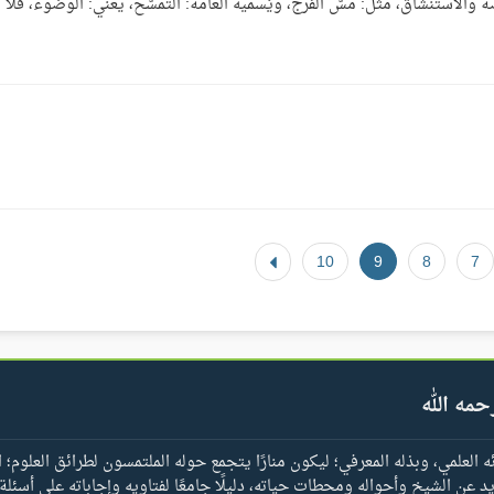
والاستنشاق، مثل: مسّ الفرج، ويُسميه العامة: التَّمسّح، يعني: الوضوء، فلا
10
9
8
7
حمه الله
العلمي، وبذله المعرفي؛ ليكون منارًا يتجمع حوله الملتمسون لطرائق العلوم؛ ا
يد عن الشيخ وأحواله ومحطات حياته، دليلًا جامعًا لفتاويه وإجاباته على أسئلة