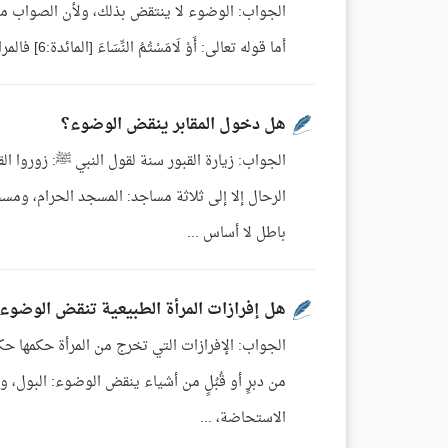
الجواب: الوضوء لا ينتقض بذلك، ولأن الصواب من 
أما قوله تعالى: أَوْ لَامَسْتُمُ النِّسَاءَ [المائدة:6] فالمراد به الجماع في أصح أقوال العلماء[1]. سؤال موجه لسماحته في درس بلوغ ...
هل دخول المقابر ينقض الوضوء؟
باطل لا أساس ...
هل إفرازات المرأة الطبيعية تنقض الوضوء
الجواب: الإفرازات التي تخرج من المرأة حكمها حكم ب
من دبرٍ أو قُبُلٍ من أشياء ينقض الوضوء: البول، 
الاستحاضة، ...