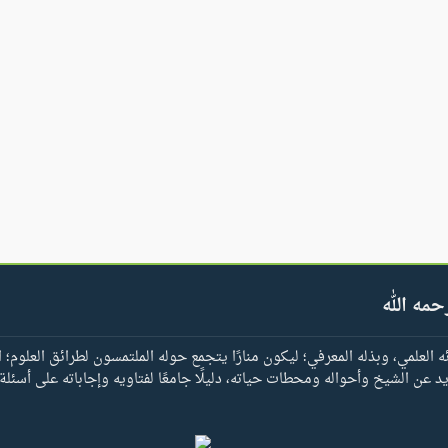
حمه الله
العلمي، وبذله المعرفي؛ ليكون منارًا يتجمع حوله الملتمسون لطرائق العلوم؛ ا
يد عن الشيخ وأحواله ومحطات حياته، دليلًا جامعًا لفتاويه وإجاباته على أسئلة