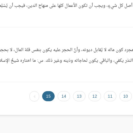
أصل كل شيءٍ، ويجب أن تكون الأعمال كلها على منهاج الدين، فيجب أن يُسْلِم
مجرد كون ماله لا يُقابل ديونه، وأنَّ الحجر عليه يكون بنفس قلة المال، لا بحجر
النذر يكفي، والباقي يكون لحاجاته ودَينه وغير ذلك. س: ما اختاره شيخُ الإسلا
15
14
13
12
11
10