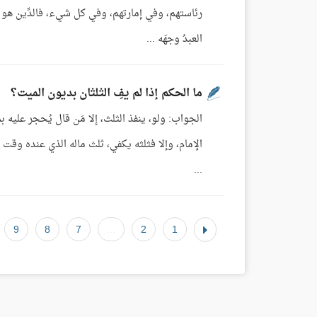
رئاستهم، وفي إمارتهم، وفي كل شيء، فالدِّين هو 
العبدُ وجهَه ...
ما الحكم إذا لم يفِ الثلثان بديون الميت؟
الجواب: ولو، ينفذ الثلث، إلا مَن قال يُحجر عليه ب
الإمام، وإلا فثلثه يكفي، ثلث ماله الذي عنده وقت 
...
9
8
7
...
2
1