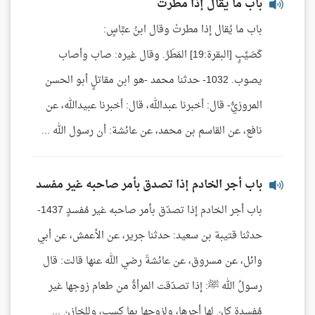
باب ما يقال إذا مطرت
باب ما يُقال إذا مطرتْ وقال ابنُ عبَّاسٍ:
كَصَيِّبٍ [البقرة:19] المَطَرُ. وقال غيره: صاب وأصاب
يصوب. 1032- حدثنا محمد -هو ابن مقاتلٍ أبو الحسن
المروزيُّ- قال: أخبرنا عبدالله، قال: أخبرنا عبيدالله، عن
نافع، عن القاسم بن محمد، عن عائشة: أن رسول الله ...
باب أجر الخادم إذا تصدق بأمر صاحبه غير مفسد
باب أجر الخادم إذا تصدّق بأمر صاحبه غير مُفسدٍ 1437-
حدثنا قتيبة بن سعيد: حدثنا جرير، عن الأعمش، عن أبي
وائل، عن مسروق، عن عائشةَ رضي الله عنها قالت: قال
رسولُ الله ﷺ: إذا تصدّقت المرأةُ من طعام زوجها غير
مُفسدةٍ كان لها أجرها، ولزوجها بما كسب، وللخازن ...