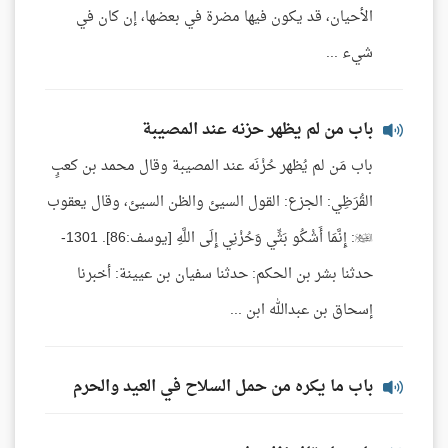
الأحيان، قد يكون فيها مضرة في بعضها، إن كان في
شيء ...
باب من لم يظهر حزنه عند المصيبة
باب مَن لم يُظهر حُزْنَه عند المصيبة وقال محمد بن كعبٍ
القُرَظِي: الجزع: القول السيئ والظن السيئ، وقال يعقوب
: إِنَّمَا أَشْكُو بَثِّي وَحُزْنِي إِلَى اللَّهِ [يوسف:86]. 1301-
حدثنا بشر بن الحكم: حدثنا سفيان بن عيينة: أخبرنا
إسحاق بن عبدالله ابن ...
باب ما يكره من حمل السلاح في العيد والحرم