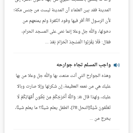
المدينة فقد بين العلماء أن المدينة ليست من جنس مكة؛
لأن الرسول ﷺ أقر فيها وفود الكفرة ولم يمنعهم من
دخولها، والله جل وعلا إنما نص على المسجد الحرام،
فقال: فَلَا يَقْرَبُوا الْمَسْجِدَ الْحَرَامَ بَعْدَ ...
واجب المسلم تجاه جوارحه
وهذه الجوارح التي أنت متعت بها والله جل وعلا من بها
عليك هي من نعمه العظيمة، إن شكرتها وإلا صارت وبالا
عليك، ولهذا قال : وَاللَّهُ أَخْرَجَكُمْ مِنْ بُطُونِ أُمَّهَاتِكُمْ لَا
تَعْلَمُونَ شَيْئًا[النحل:78]، الطفل يعلم شيئًا؟ ما يعلم شيئًا،
يخرج من ...