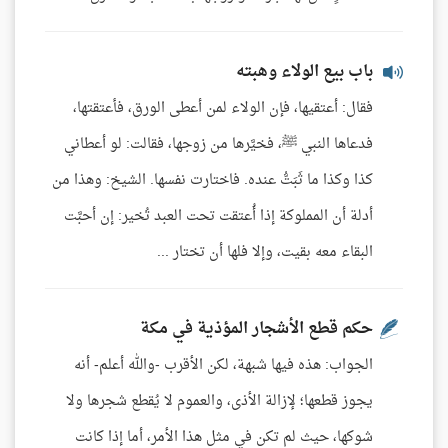
باب بيع الولاء وهبته
فقال: أعتقيها، فإن الولاء لمن أعطى الورق، فأعتقتها،
فدعاها النبي ﷺ، فخيَّرها من زوجها، فقالت: لو أعطاني
كذا وكذا ما ثَبَتُّ عنده. فاختارت نفسها. الشيخ: وهذا من
أدلة أن المملوكة إذا أُعتقت تحت العبد تُخير: إن أحبَّت
البقاء معه بقيت، وإلا فلها أن تختار ...
حكم قطع الأشجار المؤذية في مكة
الجواب: هذه فيها شبهة، لكن الأقرب -والله أعلم- أنه
يجوز قطعها؛ لإزالة الأذى، والعموم لا يُقطع شجرها ولا
شوكها، حيث لم تكن في مثل هذا الأمر، أما إذا كانت