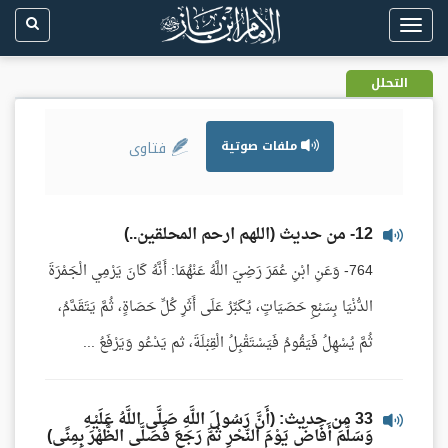
Toggle
navigation
التحلل
ملفات صوتية
فتاوى
12- من حديث (اللهم ارحم المحلقين..)
764- وَعَنِ ابْنِ عُمَرَ رَضِيَ اللَّهُ عَنْهُمَا: أَنَّهُ كَانَ يَرْمِي الْجَمْرَةَ
الدُّنْيَا بِسَبْعِ حَصَيَاتٍ، يُكَبِّرُ عَلَى أَثَرِ كُلِّ حَصَاةٍ، ثُمَّ يَتَقَدَّمُ،
ثُمَّ يُسْهِلُ فَيَقُومُ فَيَسْتَقْبِلُ الْقِبْلَةَ، ثم يَدْعُو وَيَرْفَعُ ...
33 من حديث: (أَنَّ رَسُولَ اللَّهِ صَلَّى اللَّهُ عَلَيْهِ
وَسَلَّمَ أَفَاضَ يَوْمَ النَّحْرِ ثُمَّ رَجَعَ فَصَلَّى الظُّهْرَ بِمِنًى)