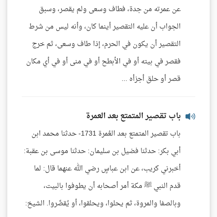
عن عمرته من جدة، فطاف وسعى ولم يقصر، وسبق
الجواب أن عليه التقصير أينما كان، وأنه ليس من شرط
التقصير أن يكون في الحرم، إذا طاف وسعى، ثم خرج
فقصر في بيته أو في الأبطح أو في منى أو في أي مكان
قصر أو حلق أجزأه ...
باب تقصير المتمتع بعد العمرة
باب تقصير المتمتع بعد العُمرة 1731- حدثنا محمد ابن
أبي بكر: حدثنا فضيل بن سليمان: حدثنا موسى بن عقبة:
أخبرني كريب، عن ابن عباسٍ رضي الله عنهما قال: لما
قدم النبي ﷺ مكة أمر أصحابه أن يطوفوا بالبيت،
وبالصفا والمروة، ثم يحلوا، ويحلقوا، أو يُقصِّروا. الشيخ: