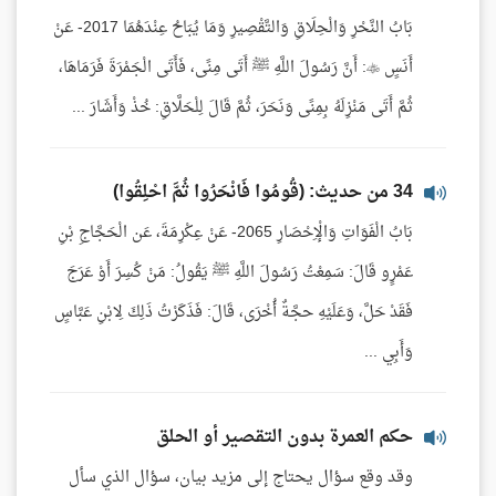
بَابُ النَّحْرِ وَالْحِلَاقِ وَالتَّقْصِيرِ وَمَا يُبَاحُ عِنْدَهُمَا 2017- عَنْ
أَنَسٍ : أَنَّ رَسُولَ اللَّهِ ﷺ أَتَى مِنًى، فَأَتَى الْجَمْرَةَ فَرَمَاهَا،
ثُمَّ أَتَى مَنْزِلَهُ بِمِنًى وَنَحَرَ، ثُمَّ قَالَ لِلْحَلَّاقِ: خُذْ وَأَشَارَ ...
34 من حديث: (قُومُوا فَانْحَرُوا ثُمَّ احْلِقُوا)
بَابُ الْفَوَاتِ وَالْإِحْصَارِ 2065- عَنْ عِكْرِمَةَ، عَن الْحَجَّاجِ بْنِ
عَمْرٍو قَالَ: سَمِعْتُ رَسُولَ اللَّهِ ﷺ يَقُولُ: مَنْ كُسِرَ أَوْ عَرَجَ
فَقَدْ حَلَّ، وَعَلَيْهِ حجَّةٌ أُخْرَى، قَالَ: فَذَكَرْتُ ذَلِكَ لِابْنِ عَبَّاسٍ
وَأَبِي ...
حكم العمرة بدون التقصير أو الحلق
وقد وقع سؤال يحتاج إلى مزيد بيان، سؤال الذي سأل