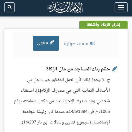
Toggle
navigation
إخراج الزكاة وأهلها
ملفات صوتية
فتاوى
حكم بناء المساجد من مال الزكاة
ج: لا يجوز ذلك؛ لأن العمل المذكور غير داخل في
الأصناف الثمانية التي هي مصارف الزكاة[1]. استفتاء
شخصي وقد صدرت الإجابة عنه من مكتب سماحته برقم
1065/ خ في 14/5/1394هـ عندما كان رئيسًا للجامعة
الإسلامية. (مجموع فتاوى ومقالات ابن باز 14/297).