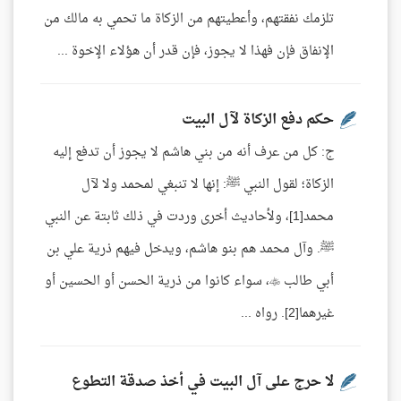
تلزمك نفقتهم، وأعطيتهم من الزكاة ما تحمي به مالك من
الإنفاق فإن فهذا لا يجوز، فإن قدر أن هؤلاء الإخوة ...
حكم دفع الزكاة لآل البيت
ج: كل من عرف أنه من بني هاشم لا يجوز أن تدفع إليه
الزكاة؛ لقول النبي ﷺ: إنها لا تنبغي لمحمد ولا لآل
محمد[1]، ولأحاديث أخرى وردت في ذلك ثابتة عن النبي
ﷺ. وآل محمد هم بنو هاشم، ويدخل فيهم ذرية علي بن
أبي طالب ، سواء كانوا من ذرية الحسن أو الحسين أو
غيرهما[2]. رواه ...
لا حرج على آل البيت في أخذ صدقة التطوع