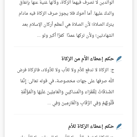
الوالدين لا تصرف فيهما الزكاة، ولأنها غنية عنها بإنفاق
والدك عليها. أما أخوك فلا يجوز صرف الزكاة فيه مادام
يترك الصلاة؛ لأن الصلاة هي أعظم أركان الإسلام بعد
الشهادتين؛ ولأن تركها عمدًا كفرًا أكبر ولو ...
حكم إعطاء الأم من الزكاة
ج: الزكاة لا تدفع للأم ولا للأب ولا للأولاد، فالزكاة فرض
الله صرفها على جهات مخصوصة، في قوله تعالى: إِنَّمَا
الصَّدَقَاتُ لِلْفُقَرَاء وَالْمَسَاكِينِ وَالْعَامِلِينَ عَلَيْهَا وَالْمُؤَلَّفَةِ
قُلُوبُهُمْ وَفِي الرِّقَابِ وَالْغَارِمِينَ وَفِي ...
حكم إعطاء الزكاة للأم