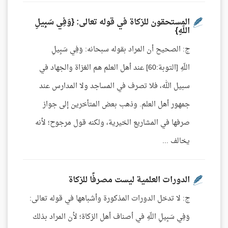
المستحقون للزكاة في قوله تعالى: {وَفِي سَبِيلِ
اللّهِ}
ج: الصحيح أن المراد بقوله سبحانه: وَفِي سَبِيلِ
اللّهِ [التوبة:60] عند أهل العلم هم الغزاة والجهاد في
سبيل الله، فلا تصرف في المساجد ولا المدارس عند
جمهور أهل العلم. وذهب بعض المتأخرين إلى جواز
صرفها في المشاريع الخيرية، ولكنه قول مرجوح؛ لأنه
يخالف ...
الدورات العلمية ليست مصرفًا للزكاة
ج: لا تدخل الدورات المذكورة وأشباهها في قوله تعالى:
وَفِي سَبِيلِ اللّهِ في أصناف أهل الزكاة؛ لأن المراد بذلك