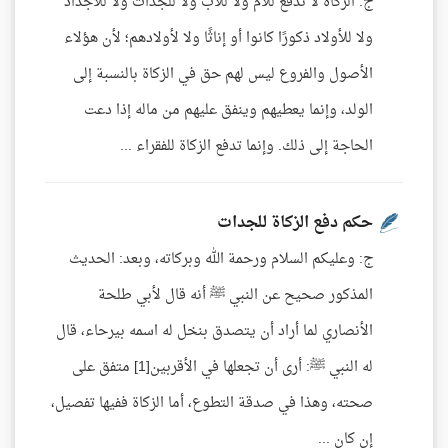
ج: الزكاة لا تدفع للأم ولا للأب ولا للجدات ولا للأجداد
ولا للأولاد ذكورًا كانوا أو إناثًا ولا لأولادهم؛ لأن هؤلاء
الأصول والفروع ليس لهم حق في الزكاة بالنسبة إلى
الولد، وإنما يعطيهم وينفق عليهم من ماله إذا دعت
الحاجة إلى ذلك. وإنما تدفع الزكاة للفقراء ...
حكم دفع الزكاة للجدات
ج: وعليكم السلام ورحمة الله وبركاته، وبعد: الحديث
المذكور صحيح عن النبي ﷺ أنه قال لأبي طلحة
الأنصاري لما أراد أن يتصدق بنخل له اسمه بيرحاء، قال
له النبي ﷺ: أرى أن تجعلها في الأقربين[1] متفق على
صحته، وهذا في صدقة التطوع، أما الزكاة ففيها تفصيل،
إن كان ...