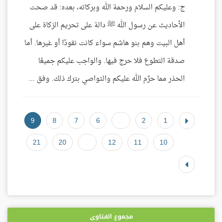
ج: وعليكم السلام ورحمة الله وبركاته، بعده: قد صحت
الأحاديث عن رسول الله ﷺ دالة على تحريم الزكاة على
أهل البيت وهم بنو هاشم سواء كانت نقودًا أو غيرها. أما
صدقة التطوع فلا حرج فيها. والواجب عليكم جميعًا
الحذر مما حرَّم الله عليكم والتواصي بترك ذلك. وفق ...
9
8
7
6
...
2
1
21
20
...
12
11
10
مجموع الفتاوى