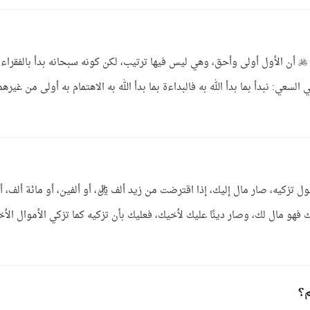
الجواب: الظاهر الترتيب -والله أعلم- ظاهر ذكر الله  أن الأول أولى وأحق، وهي ليس فيها ترتيب، لكن كونه سبحانه بدأ بالفقراء
عي: نبدأ بما بدأ الله به فالبداءة بما بدأ الله به الاهتمام به أولى من غيرهم
 تزكيه، صار مال إليك، إذا اقترضت من زيد ألف ريال، أو ألفين، أو مائة ألف، أ
ك فهو مال لك، وصار دينًا عليك لأخيك، فعليك بأن تزكيه كما تزكي الأموال الأ
م؟