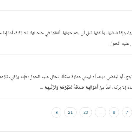
وإذا قبضها، وأنفقها قبل أن يتم حولها، أنفقها في حاجاتها؛ فلا زكاة، أما إذا 
ل عليه الحول.
يتزوج، أو ليقضي دينه، أو ليبني عمارة سكنًا، فحال عليه الحول؛ فإنه يزكي، تلزمه
، خُذْ مِنْ أَمْوَالِهِمْ صَدَقَةً تُطَهِّرُهُمْ وَتُزَكِّيهِمْ ...
21
20
...
8
7