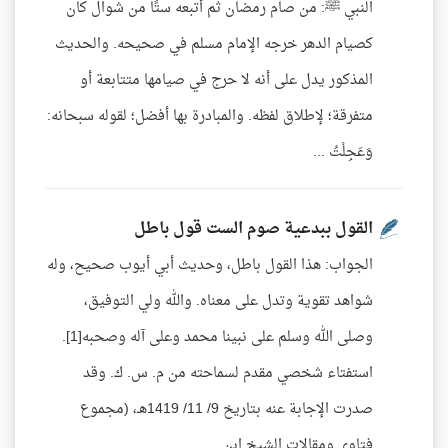
النبي ﷺ: من صام رمضان ثم أتبعه ستًا من شوال كان
كصيام الدهر خرجه الإمام مسلم في صحيحه. والحديث
المذكور يدل على أنه لا حرج في صيامها متتابعة أو
متفرقة؛ لإطلاق لفظه. والمبادرة بها أفضل؛ لقوله سبحانه:
وَعَجِلْتُ ...
القول ببدعية صوم الست قول باطل
الجواب: هذا القول باطل، وحديث أبي أيوب صحيح، وله
شواهد تقوية وتدل على معناه. والله ولي التوفيق،
وصلى الله وسلم على نبينا محمد وعلى آله وصحبه[1].
استفتاء شخصي مقدم لسماحته من م. س. ك. وقد
صدرت الإجابة عنه بتاريخ 9/ 11/ 1419هـ، (مجموع
فتاوى ومقالات الشيخ ابن ...