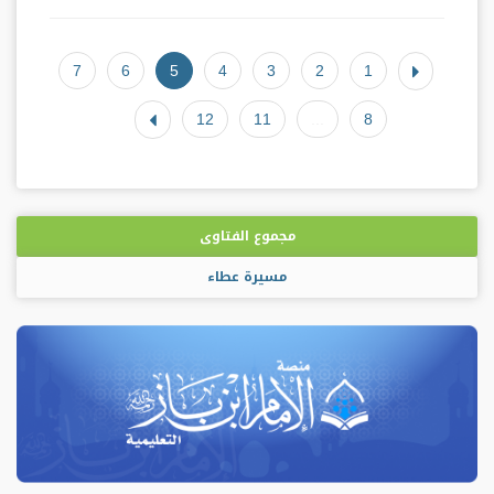
7
6
5
4
3
2
1
12
11
...
8
مجموع الفتاوى
مسيرة عطاء