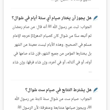
هل يجوز أن يختار صيام أي ستة أيام في شوال؟
الجواب: ثبت عن رسول الله ﷺ أنه قال: من صام رمضان
ثم أتبعه ستًا من شوال كان كصيام الدهر[1] خرجه الإمام
مسلم في الصحيح. وهذه الأيام ليست معينة من الشهر
بل يختارها المؤمن من جميع الشهر، فإن شاء صامها في
أوله، أو في أثنائه، أو في آخره، وإن شاء فرقها، وإن شاء
...
هل يشترط التتابع في صيام ست شوال؟
الجواب: صيام ست من شوال سنة ثابتة عن رسول الله
ﷺ، ويجوز صيامها متتابعة ومتفرقة؛ لأن الرسول ﷺ