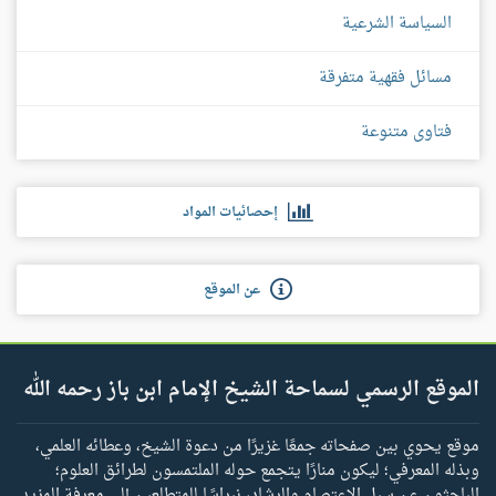
السياسة الشرعية
مسائل فقهية متفرقة
فتاوى متنوعة
إحصائيات المواد
عن الموقع
الموقع الرسمي لسماحة الشيخ الإمام ابن باز رحمه الله
موقع يحوي بين صفحاته جمعًا غزيرًا من دعوة الشيخ، وعطائه العلمي،
وبذله المعرفي؛ ليكون منارًا يتجمع حوله الملتمسون لطرائق العلوم؛
الباحثون عن سبل الاعتصام والرشاد، نبراسًا للمتطلعين إلى معرفة المزيد