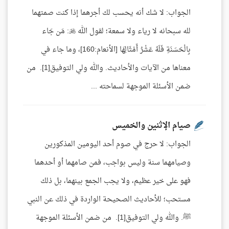
الجواب: لا شك أنه يحسب لك أجرهما إذا كنت صمتهما
لله سبحانه لا رياء ولا سمعة؛ لقول الله : مَن جَاء
بِالْحَسَنَةِ فَلَهُ عَشْرُ أَمْثَالِهَا [الأنعام:160]، وما جاء في
معناها من الآيات والأحاديث. والله ولي التوفيق[1]. من
ضمن الأسئلة الموجهة لسماحته ...
صيام الإثنين والخميس
الجواب: لا حرج في صوم أحد اليومين المذكورين
وصيامهما سنة وليس بواجب، فمن صامهما أو أحدهما
فهو على خير عظيم، ولا يجب الجمع بينهما، بل ذلك
مستحب؛ للأحاديث الصحيحة الواردة في ذلك عن النبي
ﷺ. والله ولي التوفيق[1]. من ضمن الأسئلة الموجهة