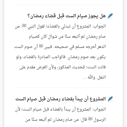
هل يجوز صيام الست قبل قضاء رمضان؟
الجواب: المشروع أن تبدئي بالقضاء؛ لقول النبي ﷺ: من
صام رمضان ثم أتبعه ستًا من شوال كان كصيام
الدهر أخرجه مسلم في صحيحه. فبين ﷺ أن صوم الست
يكون بعد صوم رمضان. فالواجب المبادرة بالقضاء، ولو
فاتت الست؛ للحديث المذكور، ولأن الفرض مقدم على
النفل. والله ...
المشروع أن يبدأ بقضاء رمضان قبل صيام الست
الجواب: المشروع أن يبدأ بالقضاء قبل صيام الست؛ لأن
الرسول ﷺ قال: من صام رمضان ثم أتبعه ستًا من