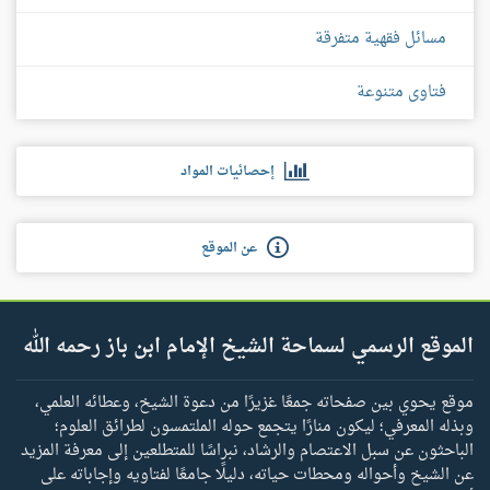
مسائل فقهية متفرقة
فتاوى متنوعة
إحصائيات المواد
عن الموقع
الموقع الرسمي لسماحة الشيخ الإمام ابن باز رحمه الله
موقع يحوي بين صفحاته جمعًا غزيرًا من دعوة الشيخ، وعطائه العلمي،
وبذله المعرفي؛ ليكون منارًا يتجمع حوله الملتمسون لطرائق العلوم؛
الباحثون عن سبل الاعتصام والرشاد، نبراسًا للمتطلعين إلى معرفة المزيد
عن الشيخ وأحواله ومحطات حياته، دليلًا جامعًا لفتاويه وإجاباته على