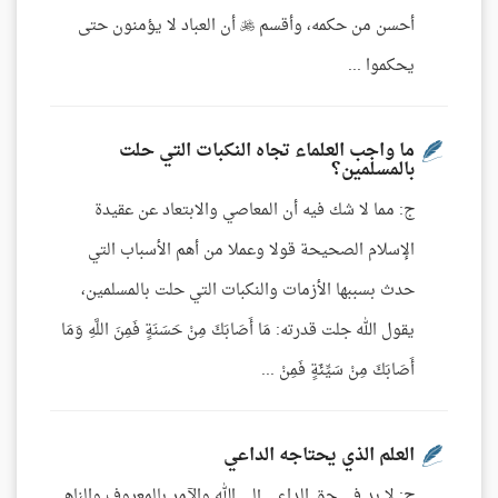
أحسن من حكمه، وأقسم  أن العباد لا يؤمنون حتى
يحكموا ...
ما واجب العلماء تجاه النكبات التي حلت
بالمسلمين؟
ج: مما لا شك فيه أن المعاصي والابتعاد عن عقيدة
الإسلام الصحيحة قولا وعملا من أهم الأسباب التي
حدث بسببها الأزمات والنكبات التي حلت بالمسلمين،
يقول الله جلت قدرته: مَا أَصَابَكَ مِنْ حَسَنَةٍ فَمِنَ اللَّهِ وَمَا
أَصَابَكَ مِنْ سَيِّئَةٍ فَمِنْ ...
العلم الذي يحتاجه الداعي
ج: لا بد في حق الداعي إلى الله والآمر بالمعروف والناهي