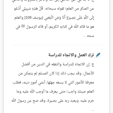
عن المنكر من العلم؛ لقوله سبحانه: قُلْ هَذِهِ سَبِيلِي أَدْعُو
إِلَى اللَّهِ عَلَى بَصِيرَةٍ أَنَا وَمَنِ اتَّبَعَنِي [يوسف:108] والعلم
هو ما قاله الله في كتابه الكريم، أو قاله الرسول ﷺ في
سنته ...
ترك العمل والاتجاه للدراسة
ج: إن الاتجاه للدراسة والتفقه في الدين من أفضل
الأعمال، وقد يجب ذلك إذا كان المسلم لم يتمكن من
معرفة الأمور التي لا يسعه جهلها، أعني أمور دينه، فطلب
العلم حينئذ واجب؛ حتى يعرف ما أوجب الله عليه وما
حرم عليه، ويعبد ربه على بصيرة، وقد صح عن رسول الله
...