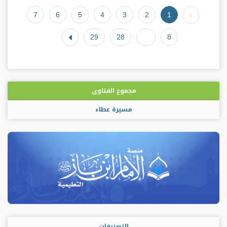
7
6
5
4
3
2
1
29
28
...
8
مجموع الفتاوى
مسيرة عطاء
التصنيفات