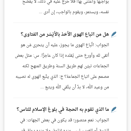
بواجبها واعتنى بها؛ فلا حرج عليه في ذلك، لا يفضح
نفسه، ويستمر، ويقوم بالواجب، إن أدى ...
هل من اتباع الهوى الأخذ بالأيْسَر من الفتاوى؟
الجواب: اتِّباع الهوى ما يجوز، عليه أن يتحرى مَن هو
أتقى لله وأورع حتى يُقلده إذا كان عاجزًا. س: مثل بعض
الجماعات تبيّن لهم طريق السنة وطريق المنهج لكنه
مصمم على اتباع الجماعة؟ ج: الذي يتَّبع الهوى له نصيبه
من وعيد الله، لا بدَّ أن يتَّقي الله ويتبع ...
ما الذي تقوم به الحجة في بلوغ الإسلام للناس؟
الجواب: نعم متصور؛ قد يكون في بعض الجهات: في
الشرق أو الغرب، ليس عنده إذاعة، ولا عنده دعاة، قد