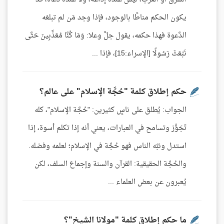
يكون الحكم مناطًا بالوجود، فإذا وجد مَن لم تبلغه
الدَّعوة فهذا حكمه، يقول جلَّ وعلا: وَمَا كُنَّا مُعَذِّبِينَ حَتَّى
نَبْعَثَ رَسُولًا [الإسراء:15]، فإذا ...
حكم إطلاق كلمة "حُجَّة الإسلام" على عالم؟
الجواب: يُطلق على ناسٍ كثيرين: "حُجَّة الإسلام"، كله
تَجَوُّز وتسامح في العبارات، يعني أنه إذا تكلم أسوة، إذا
استدل ونبَّه الناس فهو حُجَّة في الإسلام؛ لعلمه وفضله.
والحُجَّة الحقيقية: القرآن والسنة وإجماع السلف، لكن
يُعبرون عن بعض العلماء ...
ما حكم إطلاق كلمة "مولانا الشيخ"؟