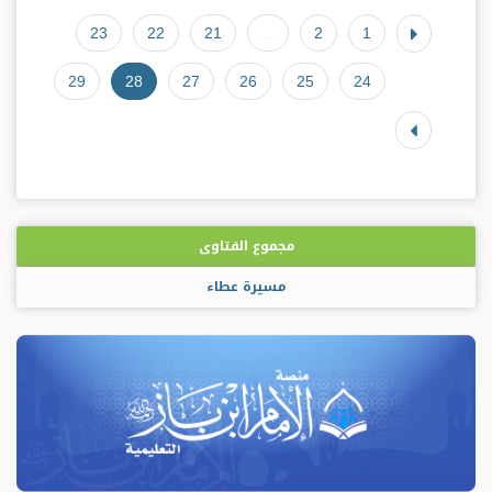
23
22
21
...
2
1
29
28
27
26
25
24
مجموع الفتاوى
مسيرة عطاء