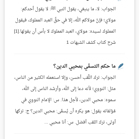
الجواب: لا، ما ينبغي، يقول النبي ﷺ: لا يقول أحدكم:
مولاي؛ فإنَّ مولاكم الله، إلا في حقِّ العبد المملوك، فيقول
المملوك لسيده: مولاي، العبد المملوك لا بأس أن يقولها.[1]
شرح كتاب كشف الشبهات 1
ما حكم التسمِّي بمحيي الدين؟
الجواب: ترك اللَّقب أحسن، وإلا استعمله الكثير من الناس،
مثل: النووي؛ لأنه دعا إلى الله، وأرشد الناس إلى الله،
سموه: محيي الدين، لأجل هذا. س: الإمام النووي في
مُؤلفاته يقول: هو يكره أن يُسمَّى: محيي الدين؟ ج: تركها
أولى، ترك اللقب أفضل. س: أنا محيي ...