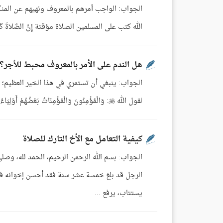
الجواب: الواجب أمرهم بالمعروف ونهيهم عن المنكر
الله كتب على المسلمين الصلاة مؤقتة إِنَّ الصَّلاةَ كَانَتْ عَلَى الْمُؤْم
هل الندم على الأمر بالمعروف محبط للأجر؟
الجواب: ينبغي أن تستمري في هذا الخير العظيم؛ ل
لقول الله : وَالْمُؤْمِنُونَ وَالْمُؤْمِنَاتُ بَعْضُهُمْ أَوْلِيَاءُ بَعْضٍ يَأْمُرُونَ بِالْمَعْرُوفِ وَيَنْهَوْنَ عَنِ الْمُنكَرِ[التوبة:71] ...
كيفية التعامل مع الأخ التارك للصلاة
الجواب: بسم الله الرحمن الرحيم، الحمد لله، وصلى
الرجل قد بلغ خمسة عشر سنة فقد أحسن إخوانه ف
يستتاب، يرفع ...