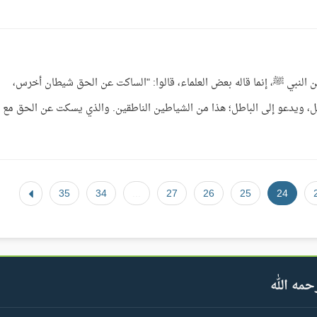
 النبي ﷺ، إنما قاله بعض العلماء، قالوا: "الساكت عن الحق شيطان أخرس،
ل، ويدعو إلى الباطل؛ هذا من الشياطين الناطقين. والذي يسكت عن الحق مع
35
34
...
27
26
25
24
حمه الله