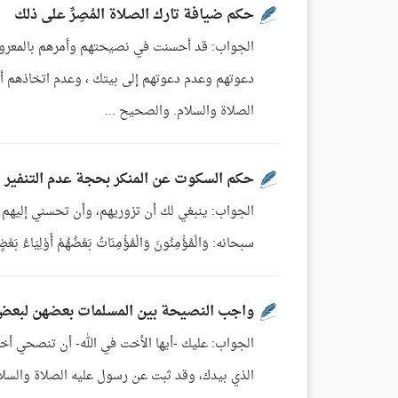
حكم ضيافة تارك الصلاة المُصِرِّ على ذلك
الجواب: قد أحسنت في نصيحتهم وأمرهم بالمعروف 
دعوتهم وعدم دعوتهم إلى بيتك ، وعدم اتخاذهم أصح
الصلاة والسلام. والصحيح ...
حكم السكوت عن المنكر بحجة عدم التنفير
الجواب: ينبغي لك أن تزوريهم، وأن تحسني إليهم ب
سبحانه: وَالْمُؤْمِنُونَ وَالْمُؤْمِنَاتُ بَعْضُهُمْ أَوْلِيَاءُ بَعْضٍ 
واجب النصيحة بين المسلمات بعضهن لبعض
الجواب: عليك -أيها الأخت في الله- أن تنصحي أخوا
الذي بيدك، وقد ثبت عن رسول عليه الصلاة والسلام 