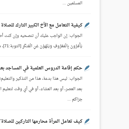
المسلمين ...
كيفية التعامل مع الأخ الكبير التارك للصلاة
الجواب: إن الواجب عليك أن تنصحيه وإن كنت أصغر منه، فإن 
يَأْمُرُونَ بِالْمَعْرُوفِ وَيَنْهَوْنَ عَنِ الْمُنكَرِ [التوبة:71]، هذا واجب الجميع، المؤمنين والمؤمنات، ...
حكم إقامة الدروس العلمية في المساجد بع
الجواب: ليس هذا بدعة، هذا من التذكير والتعليم؛
بعد العصر، أو بعد العشاء، أو في أي وقت لتعليم ا
جزاكم ...
كيف تعامل المرأة محارمها التاركين للصلاة؟