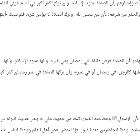
 وإخبارهم بأن الصلاة عمود الإسلام، وأن تركها كفر أكبر في أصح قولي العلما
الحذر من شرهم؛ لأن من عصى الله، وترك الصلاة لا يؤمن شره. فنوصيك -أيته
امها أن الصلاة فرض دائمًا، في رمضان وفي غيره، وأنها عمود الإسلام، وأنها
ليها كالرجل، في رمضان أو في غيره، وأن تركها للصلاة في غير رمضان كفر أكبر
الجواب: الوعظ عند القبور مستحب إذا تيسر ذلك؛ لأن الرسول ﷺ وعظ عند القبور، ثبت من حديث علي  ومن حديث البراء بن
السلام- وعظ الحاضرين عند القبور، فإذا حضر بعض أهل العلم ووعظ الناس عند