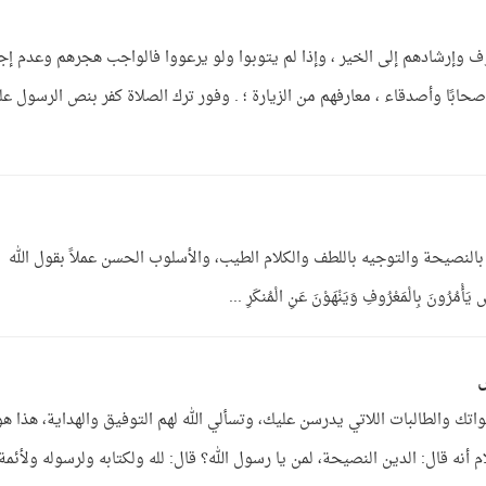
وإرشادهم إلى الخير ، وإذا لم يتوبوا ولو يرعووا فالواجب هجرهم وعدم إجا
ابًا وأصدقاء ، معارفهم من الزيارة ؛ . وفور ترك الصلاة كفر بنص الرسول عل
النصيحة والتوجيه باللطف والكلام الطيب، والأسلوب الحسن عملاً بقول الله
يَأْمُرُونَ بِالْمَعْرُوفِ وَيَنْهَوْنَ عَنِ الْمُنكَرِ ...
تك والطالبات اللاتي يدرسن عليك، وتسألي الله لهم التوفيق والهداية، هذا هو
أنه قال: الدين النصيحة، لمن يا رسول الله؟ قال: لله ولكتابه ولرسوله ولأئمة