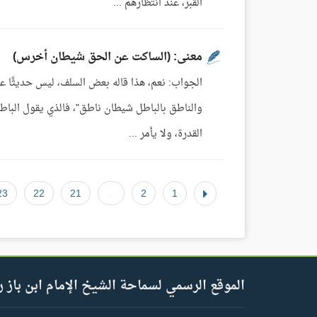
القبر، عند انتظارهم ...
معنى: (الساكت عن الحق شيطان أخرس)
الجواب: نعم، هذا قاله بعض السلف، ليس حديثًا عن
والناطق بالباطل شيطان ناطق"، فالذي يقول الباط
القدرة، ولا يأمر ...
23
22
21
...
2
1
الموقع الرسمي لسماحة الشيخ الإمام ابن باز ر