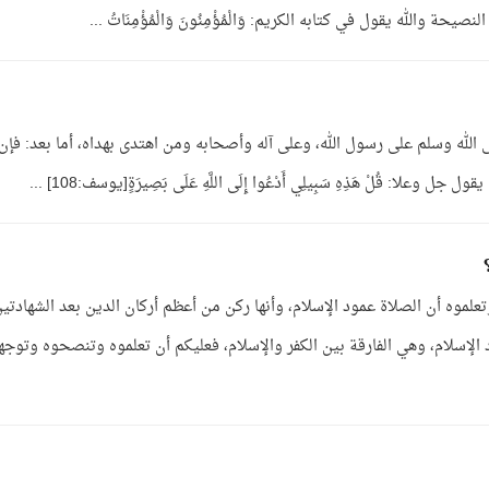
 والله يقول في كتابه الكريم: وَالْمُؤْمِنُونَ وَالْمُؤْمِنَاتُ ...
 الله وسلم على رسول الله، وعلى آله وأصحابه ومن اهتدى بهداه، أما بعد: فإن
لا: قُلْ هَذِهِ سَبِيلِي أَدْعُوا إِلَى اللَّهِ عَلَى بَصِيرَةٍ[يوسف:108] ...
لموه أن الصلاة عمود الإسلام، وأنها ركن من أعظم أركان الدين بعد الشهادتين
الإسلام، وهي الفارقة بين الكفر والإسلام، فعليكم أن تعلموه وتنصحوه وتوجه