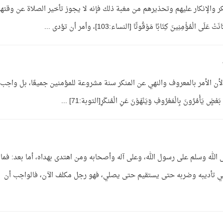
 والإنكار عليهم وتحذيرهم من مغبة ذلك فإنه لا يجوز تأخير الصلاة عن وقتها
ِنِينَ كِتَابًا مَوْقُوتًا [النساء:103]، وأمر أن تؤدى ...
أن الأمر بالمعروف والنهي عن المنكر سنة مشروعة للمؤمنين جميعًا، بل واجب،
 الله وسلم على رسول الله، وعلى آله وأصحابه ومن اهتدى بهداه، أما بعد: فما 
ي تأديبه وضربه حتى يستقيم حتى يصلي، فهو رجل مكلف الآن، فالواجب أن