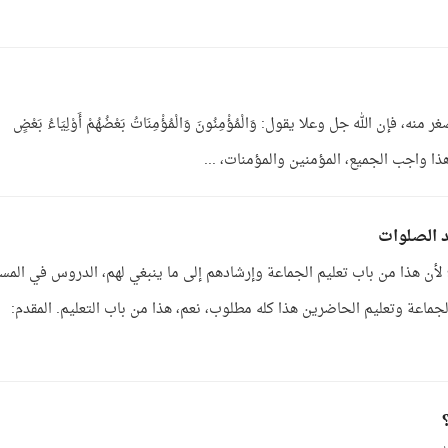
الله جل وعلا يقول: وَالْمُؤْمِنُونَ وَالْمُؤْمِنَاتُ بَعْضُهُمْ أَوْلِيَاءُ بَعْضٍ
د الصلوات
 لأن هذا من باب تعليم الجماعة وإرشادهم إلى ما ينبغي لهم، الدروس في الم
لجماعة وتعليم الحاضرين هذا كله مطلوب، نعم، هذا من باب التعليم. المقدم: