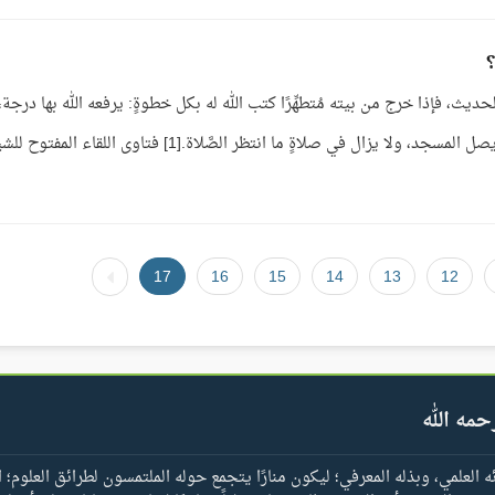
؟
يث، فإذا خرج من بيته مُتطهِّرًا كتب الله له بكل خطوةٍ: يرفعه الله بها درجة،
ويحطّ عنه بها خطيئة، ويكتب له بها حسنة، حتى يصل المسجد، ولا يزال في صلاةٍ ما انتظر الصَّلاة.[1] فتاوى اللقاء الم
17
16
15
14
13
12
حمه الله
العلمي، وبذله المعرفي؛ ليكون منارًا يتجمع حوله الملتمسون لطرائق العلوم؛ ا