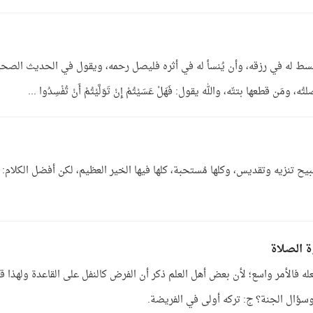
 يبسط له في رزقه، وأن يُنسأ له في أثره فليصل رحمه، ويقول في الحديث الصح
 قطعها بتتّه، والله يقول: فَهَلْ عَسَيْتُمْ إِنْ تَوَلَّيْتُمْ أَنْ تُفْسِدُوا ...
َسبيح تنزيه وتقديس، وكلها مُستحبة، كلها فيها الخير العظيم، لكن أفضل الكلام: ل
ة الصلاة
له فالأمر واسع؛ لأن بعض أهل العلم ذكر أن الفرض كالنفل على القاعدة ولهذا ق
 وسؤال الجنة؟ ج: تركه أولى في الفريضة.