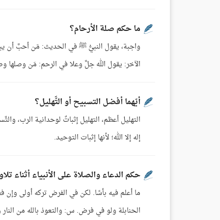
ما حكم صلة الأرحام؟
واجبة، يقول النبيُّ ﷺ في الحديث: مَن أحبَّ أن
الآخر: يقول الله جلَّ وعلا في الرحم: مَن وصلها وصلتُه، ومَن
أيّهما أفضل التسبيح أو التَّهليل؟
التهليل أعظم، التهليل إثباتٌ لوحدانية الرب، والتّ
إله إلا الله؛ لأنها إثبات التوحيد.
حكم الدعاء والصلاة على الأنبياء أثناء تلاو
ما أعلم فيه بأسًا. لكن في الفرض تركه أولى وإن فع
الحنابلة ولو في فرض. س: والتعوذ بالله من النار