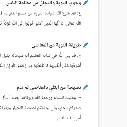
وجوب التوبة والتحلل من مظلمة الناس
الله تعالى: يَا أَيُّهَا الَّذِينَ آمَنُوا تُوبُوا إِلَى اللَّهِ تَوْبَةً ن
طريقة التوبة من المعاصي
ج: قد بين الله في كتابه العظيم أنه سبحانه يقبل التوب
أَسْرَفُوا عَلَى أَنْفُسِهِمْ لا تَقْنَطُوا مِنْ رَحْمَةِ اللَّهِ إِنَّ اللَّهَ
نصيحة من ابتلي بالمعاصي ثم ندم
ج: وعليك السلام ورحمة الله وبركاته، بعده: أسأل 
صدركم للحق، وأن يوفقكم لصحبة الأخيار ويعيذك
أمور: 1 - الندم ...