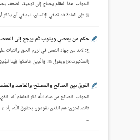
الجواب: هذا المقام يحتاج إلى توعية، الضعف يجب 
 فإن المادة قد تطغي الإنسان، فينبغي أن يذكر أن المال لا قيمة له، إذا لم ينفق على طاعة الله كَلَّا إِنَّ الْإِنسَانَ لَيَطْغَى ...
حكم من يعصي ويتوب ثم يرجع إلى المعصي
[العنكبوت:6] ويقول : وَالَّذِينَ جَاهَدُوا فِينَا لَنَهْدِيَنَّهُمْ سُبُلَنَا وَإِنَّ اللَّهَ لَمَعَ ...
الفرق بين الصالح والمصلح والفاسد والمفس
الجواب: الصالح من عباد الله ذكر العلماء أنه: الذي
فالصالحون: هم الذين يقومون بحقوق الله، بأداء ف
...