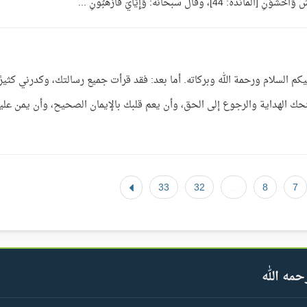
كم السلام ورحمة الله وبركاته. أما بعد: فقد قرأت جميع رسالتك، وكدرني كثيرًا
الشك والوساوس، وأسأل الله  أن يمنحك الهداية والرجوع إلى الحق، وأن يعم قلبك بالإيمان الصحيح، وأن يمن عل
33
32
...
8
7
حمه الله