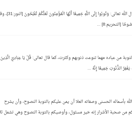
ج: لقد شرع الله لعباده التوبة من جميع الذنوب، قال الله تعالى: وَتُوبُوا إِلَى اللَّهِ جَمِيعًا أَيُّهَا ا
َصُوحًا [التحريم:8] ...
ة من عباده مهما تنوعت ذنوبهم وكثرت، كما قال تعالى: قُلْ يَا عِبَادِيَ الَّذِينَ
 يَغْفِرُ الذُّنُوبَ جَمِيعًا إِنَّهُ ...
الله بأسمائه الحسنى وصفاته العلا أن يمن عليكم بالتوبة النصوح، وأن يشرح
م من صحبة الأشرار إنه خير مسئول، وأوصيكم بالتوبة النصوح وهي تشمل ثلا