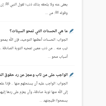
يعفى عنه ولا يلحقه بذلك ذنب؛ لقول النبي ﷺ: إن 
وقوله ﷺ: من ...
ما هي الحسنات التي تمحو السيئات؟
الجواب: الحسنات أعظمها التوحيد، فإن الله يمحو 
تيب منه .. من ذنب معين تمحيه التوبة الصادقة. 
أسباب محو ...
الواجب على من تاب وعجز عن رد حقوق ال
الجواب: الواجب عليه أن يستحلهم منها .. فإذا علم 
إلى الله منها توبة صادقة، وأن يعزم على ردها إلي
يسمحوا؛ فليجتهد ...