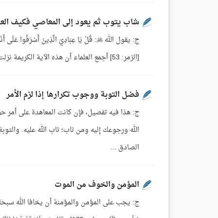
شاب يتوب ثم يعود إلى المعاصي فكيف الع
ج: يقول الله : قُلْ يَا عِبَادِيَ الَّذِينَ أَسْرَفُوا عَل
[الزمر: 53] أجمع العلماء أن هذه الآية الكريمة نزلت في شأن ...
فضل التوبة ووجوب تكرارها إذا لزم الأمر
ج: هذا فيه تفصيل، فإن كانت المعاهدة على أمر حرم 
الله ورجوعك إليه ومن تاب؛ تاب الله عليه. والتوبة
الصادق ...
المؤمن والخوف من الموت
ج: يجب على المؤمن والمؤمنة أن يخافا الله سبحانه ويرج