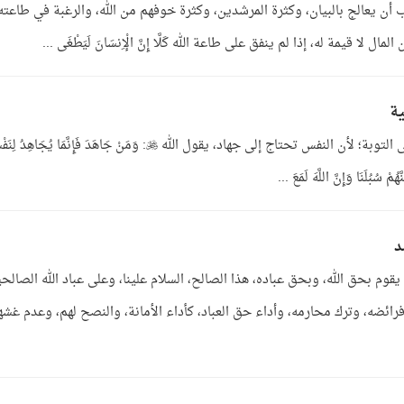
أن يعالج بالبيان، وكثرة المرشدين، وكثرة خوفهم من الله، والرغبة في طاعته
ة
ج: لابد من جهاد النفس في لزوم الحق والثبات على التوبة؛ لأن النفس تحتاج إلى جهاد، يقول الله : وَمَنْ جَاهَدَ فَإِنَّمَا يُجَاهِدُ
د
 يقوم بحق الله، وبحق عباده، هذا الصالح، السلام علينا، وعلى عباد الله الصالح
رائضه، وترك محارمه، وأداء حق العباد، كأداء الأمانة، والنصح لهم، وعدم غشه