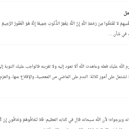
مل
َى أَنْفُسِهِمْ لا تَقْنَطُوا مِنْ رَحْمَةِ اللَّهِ إِنَّ اللَّهَ يَغْفِرُ الذُّنُوبَ جَمِيعًا إِنَّهُ هُوَ الْغَفُورُ الرَّحِيمُ
الله عليك فعله وعاهدت الله ألا تعود إليه ولا تقربنه فالواجب عليك التوبة إل
 تشتمل على أمور ثلاثة: الندم على الماضي من المعصية، والإقلاع عنها، والعزم
واه؛ لأن الله سبحانه قال في كتابه العظيم: فَلا تَخَافُوهُمْ وَخَافُونِ إِنْ كُنْت