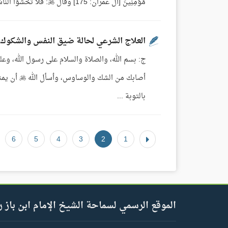
مُؤْمِنِينَ [آل عمران: 175] وقال : فَلا تَخْشَوُا النَّاسَ وَاخْشَوْنِ [المائدة: 44]، وقال سبحانه: وَإِيَّايَ فَارْهَبُونِ ...
العلاج الشرعي لحالة ضيق النفس والشكوك
ج: بسم الله، والصلاة والسلام على رسول الله، وعلي
أصابك من 
بالتوبة ...
6
5
4
3
2
1
الموقع الرسمي لسماحة الشيخ الإمام ابن باز ر