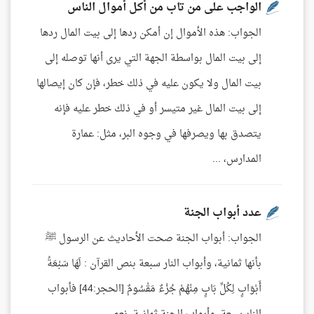
الواجب على من تاب من أكل أموال الناس
الجواب: هذه الأموال إن أمكن ردها إلى بيت المال ردها
إلى بيت المال بواسطة الجهة التي يرى أنها توصله إلى
بيت المال ولا يكون عليه في ذلك خطر، فإن كان إيصالها
إلى بيت المال غير متيسر أو في ذلك خطر عليه فإنه
يتصدق بها ويصرفها في وجوه البر، مثل: عمارة
المدارس، ...
عدد أبواب الجنة
الجواب: أبواب الجنة صحت الأحاديث عن الرسول ﷺ
بأنها ثمانية، وأبواب النار سبعة بنص القرآن : لَهَا سَبْعَةُ
أَبْوَابٍ لِكُلِّ بَابٍ مِنْهُمْ جُزْءٌ مَقْسُومٌ [الحجر:44] فأبواب