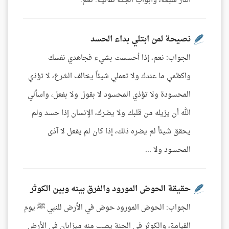
النار سبعة، وأبواب الجنة ثمانية. نعم.
نصيحة لمن ابتلي بداء الحسد
الجواب: نعم، إذا أحسست بشيء فجاهدي نفسك
واكظمي ما عندك ولا تعملي شيئاً يخالف الشرع، لا تؤذي
المحسودة ولا تؤذي المحسود لا بقول ولا بفعل، واسألي
الله أن يزيله من قلبك ولا يضرك، الإنسان إذا حسد ولم
يحقق شيئاً لم يضره ذلك، إذا كان لم يفعل لا آذى
المحسود ولا ...
حقيقة الحوض المورود والفرق بينه وبين الكوثر
الجواب: الحوض المورود حوض في الأرض للنبي ﷺ يوم
القيامة، والكوثر في الجنة يصب منه ميزابان في الأرض