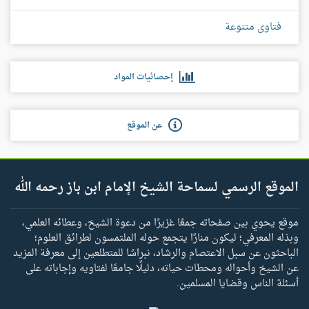
فتاوى متنوعة
إحصائيات المواد
عن الموقع
الموقع الرسمي لسماحة الشيخ الإمام ابن باز رحمه الله
موقع يحوي بين صفحاته جمعًا غزيرًا من دعوة الشيخ، وعطائه العلمي،
وبذله المعرفي؛ ليكون منارًا يتجمع حوله الملتمسون لطرائق العلوم؛
الباحثون عن سبل الاعتصام والرشاد، نبراسًا للمتطلعين إلى معرفة المزيد
عن الشيخ وأحواله ومحطات حياته، دليلًا جامعًا لفتاويه وإجاباته على
أسئلة الناس وقضايا المسلمين.