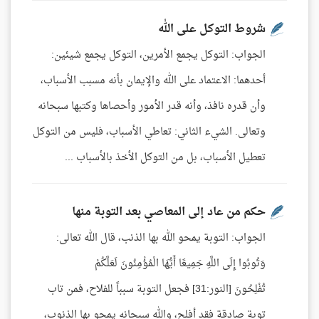
شروط التوكل على الله
الجواب: التوكل يجمع الأمرين، التوكل يجمع شيئين:
أحدهما: الاعتماد على الله والإيمان بأنه مسبب الأسباب،
وأن قدره نافذ، وأنه قدر الأمور وأحصاها وكتبها سبحانه
وتعالى. الشيء الثاني: تعاطي الأسباب، فليس من التوكل
تعطيل الأسباب، بل من التوكل الأخذ بالأسباب ...
حكم من عاد إلى المعاصي بعد التوبة منها
الجواب: التوبة يمحو الله بها الذنب، قال الله تعالى:
وَتُوبُوا إِلَى اللَّهِ جَمِيعًا أَيُّهَا الْمُؤْمِنُونَ لَعَلَّكُمْ
تُفْلِحُونَ [النور:31] فجعل التوبة سبباً للفلاح، فمن تاب
توبة صادقة فقد أفلح، والله سبحانه يمحو بها الذنوب،