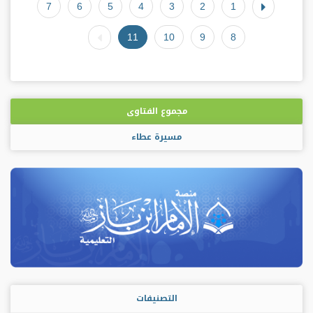
7
6
5
4
3
2
1
11
10
9
8
مجموع الفتاوى
مسيرة عطاء
التصنيفات