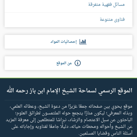
مسائل فقهية متفرقة
فتاوى متنوعة
إحصائيات المواد
عن الموقع
الموقع الرسمي لسماحة الشيخ الإمام ابن باز رحمه الله
موقع يحوي بين صفحاته جمعًا غزيرًا من دعوة الشيخ، وعطائه العلمي،
وبذله المعرفي؛ ليكون منارًا يتجمع حوله الملتمسون لطرائق العلوم؛
الباحثون عن سبل الاعتصام والرشاد، نبراسًا للمتطلعين إلى معرفة المزيد
عن الشيخ وأحواله ومحطات حياته، دليلًا جامعًا لفتاويه وإجاباته على
أسئلة الناس وقضايا المسلمين.