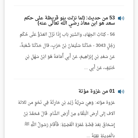
53 من حديث: (لما نزلت بنو قريظة على حكم
سعد هو ابن معاذ رضي الله تعالى عنه)
56 - كِتَابُ الجِهَادِ، والسِّيَرِ بَاب إِذَا نَزَلَ العَدُوُّ عَلَى حُكْمِ
رَجُلٍ 3043 - حَدَّثَنَا سُلَيْمَانُ بْنُ حَرْبٍ، قال حَدَّثَنَا شُعْبَةُ،
عَنْ سَعْدِ بْنِ إِبْرَاهِيمَ، عَنْ أَبِي أُمَامَةَ هُوَ ابْنُ سَهْلِ بْنِ
حُنَيْفٍ، عَنْ أَبِي ...
01 من غزوة مؤتة
غزوة مؤته: وَهِيَ سَرِيَّةُ زَيْدِ بْنِ حَارِثَةَ فِي نَحْوٍ من ثلاثة
آلاف إلى أرض الْبَلْقَاءِ مِنْ أَرْضِ الشَّامِ. قَالَ مُحَمَّدُ بْنُ
إِسْحَاقَ بَعْدَ قِصَّةِ عُمْرَةِ الْقَضِيَّةِ: فَأَقَامَ رَسُولُ اللَّهِ ﷺ
بِالْمَدِينَةِ بَقِيَّةَ ...