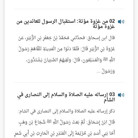
02 من غزوة مؤتة: استقبال الرسول للعائدين من
غزوة مؤتة
قال ابن إسحاق: فحدَّثني مُحَمَّدُ بْنُ جَعْفَرِ بْنِ الزُّبَيْرِ، عَنْ
عُرْوَةَ بْنِ الزُّبَيْرِ قَالَ: فَلَمَّا دَنَوْا مِنَ الْمَدِينَةِ تَلَقَّاهُمْ رَسُولُ
اللَّهِ ﷺ وَالْمُسْلِمُونَ، قَالَ: وَلَقِيَهُمُ الصِّبْيَانُ يَشْتَدُّونَ،
وَرَسُولُ ...
03 إرساله عليه الصلاة والسلام إلى النصارى في
الشام
ذكر إرساله عليه الصلاة والسلام إلى النصارى في الشام:
قَالَ ابْنُ إِسْحَاقَ: ثُمَّ بَعَثَ رَسُولُ اللَّهِ ﷺ شُجَاعَ بْنَ وَهْبٍ
أَخَا بَنِي أَسَدِ بْنِ خُزَيْمَةَ إِلَى الْمُنْذِرِ بْنِ الْحَارِثِ بْنِ أَبِي شَمرٍ