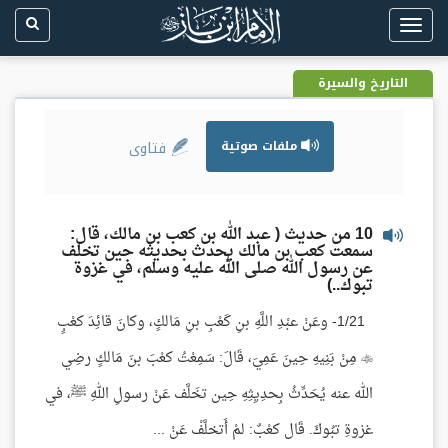
Toggle
navigation
التاريخ والسيرة
ملفات صوتية
فتاوى
10 من حديث ( عبد الله بن كعب بن مالك، قال:
سمعت كعب بن مالك يحدث بحديثه حين تخلف
عن رسول الله صلى الله عليه وسلم، في غزوة
تبوك..)
1/21- وعَنْ عبْدِ اللَّهِ بنِ كَعْبِ بنِ مَالكٍ، وكانَ قائِدَ كعْبٍ
 مِنْ بَنِيهِ حِينَ عَمِيَ، قَالَ: سَمِعْتُ كعْبَ بنَ مَالكٍ رضِي
الله عنه يُحَدِّثُ بِحدِيِثِهِ حِين تخَلَّف عَنْ رسولِ اللهِ ﷺ، في
غزوةِ تبُوكَ. قَال كعْبٌ: لمْ أَتخلَّفْ عَنْ ...