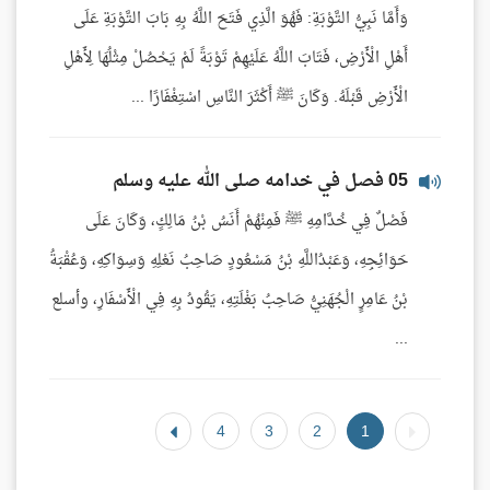
وَأَمَّا نَبِيُّ التَّوْبَةِ: فَهُوَ الَّذِي فَتَحَ اللَّهُ بِهِ بَابَ التَّوْبَةِ عَلَى
أَهْلِ الْأَرْضِ، فَتَابَ اللَّهُ عَلَيْهِمْ تَوْبَةً لَمْ يَحْصُلْ مِثْلُهَا لِأَهْلِ
الْأَرْضِ قَبْلَهُ. وَكَانَ ﷺ أَكْثَرَ النَّاسِ اسْتِغْفَارًا ...
05 فصل في خدامه صلى الله عليه وسلم
فَصْلٌ فِي خُدَّامِهِ ﷺ فَمِنْهُمْ أَنَسُ بْنُ مَالِكٍ، وَكَانَ عَلَى
حَوَائِجِهِ، وَعَبْدُاللَّهِ بْنُ مَسْعُودٍ صَاحِبُ نَعْلِهِ وَسِوَاكِهِ، وَعُقْبَةُ
بْنُ عَامِرٍ الْجُهَنِيُّ صَاحِبُ بَغْلَتِهِ، يَقُودُ بِهِ فِي الْأَسْفَارِ، وأسلع
...
4
3
2
1