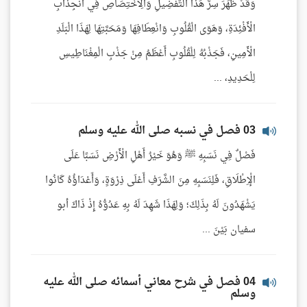
وَقَدْ ظَهَرَ سِرُّ هَذَا التَّفْضِيلِ وَالِاخْتِصَاصِ فِي انْجِذَابِ
الْأَفْئِدَةِ، وَهَوَى الْقُلُوبِ وَانْعِطَافِهَا وَمَحَبَّتِهَا لِهَذَا الْبَلَدِ
الْأَمِينِ، فَجَذْبُهُ لِلْقُلُوبِ أَعْظَمُ مِنْ جَذْبِ الْمِغْنَاطِيسِ
لِلْحَدِيدِ، ...
03 فصل في نسبه صلى الله عليه وسلم
فَصْلٌ فِي نَسَبِهِ ﷺ وَهُوَ خَيْرُ أَهْلِ الْأَرْضِ نَسَبًا عَلَى
الْإِطْلَاقِ، فَلِنَسَبِهِ مِنَ الشَّرَفِ أَعْلَى ذِرْوَةٍ، وَأَعْدَاؤُهُ كَانُوا
يَشْهَدُونَ لَهُ بِذَلِكَ؛ وَلِهَذَا شَهِدَ لَهُ بِهِ عَدُوُّهُ إِذْ ذَاكَ أبو
سفيان بَيْنَ ...
04 فصل في شرح معاني أسمائه صلى الله عليه
وسلم