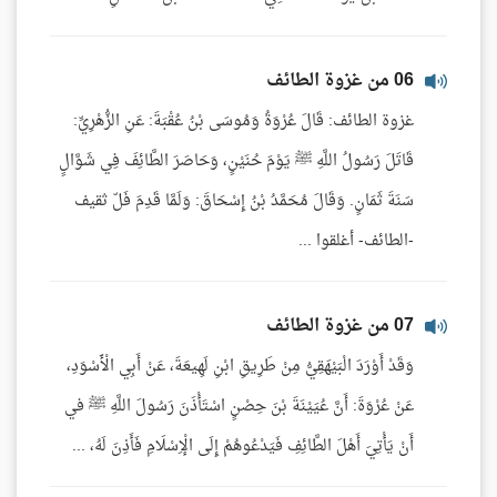
06 من غزوة الطائف
غزوة الطائف: قَالَ عُرْوَةُ وَمُوسَى بْنُ عُقْبَةَ: عَنِ الزُّهْرِيِّ:
قَاتَلَ رَسُولُ اللَّهِ ﷺ يَوْمَ حُنَيْنٍ، وَحَاصَرَ الطَّائِفَ فِي شَوَّالٍ
سَنَةَ ثَمَانٍ. وَقَالَ مُحَمَّدُ بْنُ إِسْحَاقَ: وَلَمَّا قَدِمَ فَلّ ثقيف
-الطائف- أغلقوا ...
07 من غزوة الطائف
وَقَدْ أَوْرَدَ الْبَيْهَقِيُّ مِنْ طَرِيقِ ابْنِ لَهِيعَةَ، عَنْ أَبِي الْأَسْوَدِ،
عَنْ عُرْوَةَ: أَنَّ عُيَيْنَةَ بْنَ حِصْنٍ اسْتَأْذَنَ رَسُولَ اللَّهِ ﷺ في
أَنْ يَأْتِيَ أَهْلَ الطَّائِفِ فَيَدْعُوهُمْ إِلَى الْإِسْلَامِ فَأَذِنَ لَهُ، ...