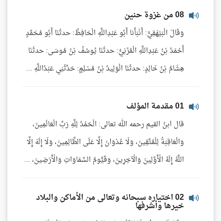
08 من غزوة حنين
وَقَالَ الْبَيْهَقِيُّ: أَنْبَأَنا أَبُو عَبْدِاللَّهِ الْحَافِظُ: حدثَنَا أَبُو مُحَمَّدٍ
أَحْمَدُ بْنُ عَبْدِاللَّهِ الْمُزَنِيُّ: حدثَنَا يُوسُفُ بْنُ مُوسَى: حدثَنَا
هِشَامُ بْنُ خَالِدٍ: حدثَنَا الْوَلِيدُ بْنُ مُسْلِمٍ: حَدَّثَنِي عَبْدُاللَّهِ ...
01 مقدمة المؤلف
قال ابنُ القيم رحمه الله تعالى: الْحَمْدُ لِلَّهِ رَبِّ الْعَالَمِينَ،
وَالْعَاقِبَةُ لِلْمُتَّقِينَ، وَلَا عُدْوَانَ إِلَّا عَلَى الظَّالِمِينَ، وَلَا إِلَهَ إِلَّا
اللَّهُ إِلَهُ الْأَوَّلِينَ وَالْآخِرِينَ، وَقَيُّومُ السَّمَاوَاتِ وَالْأَرَضِينَ، ...
02 اختياره سبحانه وتعالى من الأماكن والبلاد
خيرها وأشرفها