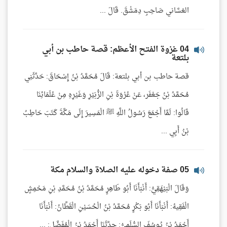
الغسَّاني صَاحِبِ دِمَشْقَ. قَالَ ...
04 غزوة الفتح الأعظم: قصة حاطب بن أبي
بلتعة
قصة حاطب بن أبي بلتعة: قَالَ مُحَمَّدُ بْنُ إِسْحَاقَ: حَدَّثَنِي
مُحَمَّدُ بْنُ جَعْفَر، عَنْ عُرْوَةَ بْنِ الزُّبَيْرِ وَغَيْرِهِ مِنْ عُلَمَائِنَا
قَالُوا: لَمَّا أَجْمَعَ رَسُولُ اللَّهِ ﷺ الْمَسِيرَ إِلَى مَكَّةَ كَتَبَ حَاطِبُ
بْنُ أَبِي ...
05 صفة دخوله عليه الصلاة والسلام مكة
وَقَالَ الْبَيْهَقِيُّ: أَنْبَأَنَا أَبُو طَاهِرٍ مُحَمَّدُ بْنُ مُحَمَّدِ بْنِ مَحْمِشٍ
الْفَقِيهُ: أَنْبَأَنَا أَبُو بَكْرٍ مُحَمَّدُ بْنُ الْحُسَيْنِ الْقَطَّانُ: أَنْبَأَنَا
أَحْمَدُ بْنُ يُوسُفَ السُّلَمِيُّ: حدَّثَنَا أَحْمَدُ بْنُ الْمُفَضَّلِ: ...