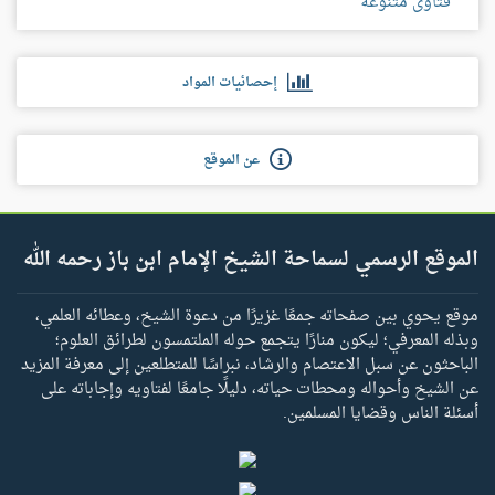
فتاوى متنوعة
إحصائيات المواد
عن الموقع
الموقع الرسمي لسماحة الشيخ الإمام ابن باز رحمه الله
موقع يحوي بين صفحاته جمعًا غزيرًا من دعوة الشيخ، وعطائه العلمي،
وبذله المعرفي؛ ليكون منارًا يتجمع حوله الملتمسون لطرائق العلوم؛
الباحثون عن سبل الاعتصام والرشاد، نبراسًا للمتطلعين إلى معرفة المزيد
عن الشيخ وأحواله ومحطات حياته، دليلًا جامعًا لفتاويه وإجاباته على
أسئلة الناس وقضايا المسلمين.